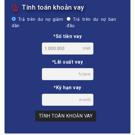
Tính toán khoản vay
Trả trên dư nợ giảm
Trả trên dư nợ ban
dần
đầu
*Số tiền vay
VNĐ
*Lãi suất vay
%/year
*Kỳ hạn vay
month
TÍNH TOÁN KHOẢN VAY