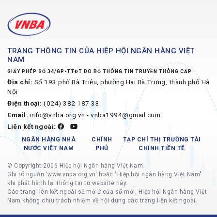
TRANG THÔNG TIN CỦA HIỆP HỘI NGÂN HÀNG VIỆT
NAM
GIẤY PHÉP SỐ 34/GP-TTĐT DO BỘ THÔNG TIN TRUYỀN THÔNG CẤP
Địa chỉ:
Số 193 phố Bà Triệu, phường Hai Bà Trưng, thành phố Hà
Nội
Điện thoại:
(024) 382 187 33
Email:
info@vnba.org.vn - vnba1994@gmail.com
Liên kết ngoài:
NGÂN HÀNG NHÀ
CHÍNH
TẠP CHÍ THỊ TRƯỜNG TÀI
NƯỚC VIỆT NAM
PHỦ
CHÍNH TIỀN TỆ
© Copyright 2006 Hiệp hội Ngân hàng Việt Nam.
Ghi rõ nguồn 'www.vnba.org.vn' hoặc "Hiệp hội ngân hàng Việt Nam"
khi phát hành lại thông tin từ website này.
Các trang liên kết ngoài sẽ mở ở cửa sổ mới, Hiệp hội Ngân hàng Việt
Nam không chịu trách nhiệm về nội dung các trang liên kết ngoài.