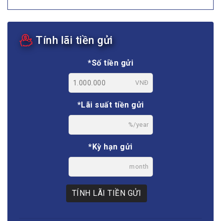
Tính lãi tiền gửi
*Số tiền gửi
VNĐ
*Lãi suất tiền gửi
%/year
*Kỳ hạn gửi
month
TÍNH LÃI TIỀN GỬI