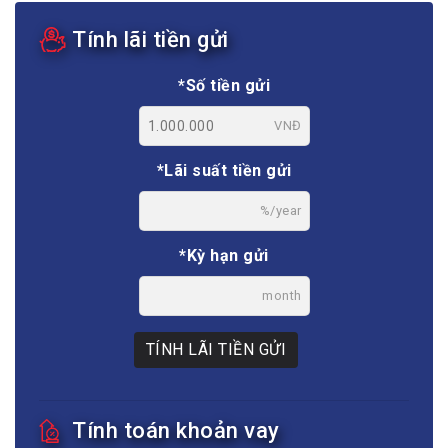
Tính lãi tiền gửi
*Số tiền gửi
VNĐ
*Lãi suất tiền gửi
%/year
*Kỳ hạn gửi
month
TÍNH LÃI TIỀN GỬI
Tính toán khoản vay