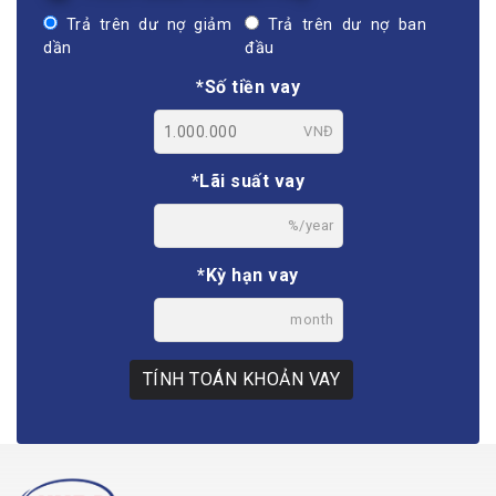
Trả trên dư nợ giảm
Trả trên dư nợ ban
dần
đầu
*Số tiền vay
VNĐ
*Lãi suất vay
%/year
*Kỳ hạn vay
month
TÍNH TOÁN KHOẢN VAY