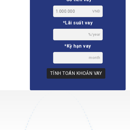
VNĐ
*Lãi suất vay
%/year
*Kỳ hạn vay
month
TÍNH TOÁN KHOẢN VAY