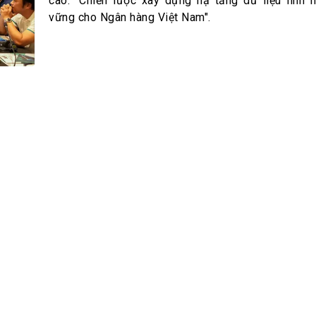
h Tiêu dùng
cao: "Chiến lược xây dựng hạ tầng dữ liệu linh 
vững cho Ngân hàng Việt Nam".
tài sản
oán –Thẻ
 trị
iệc làm
 SẢN
TUYỂN DỤNG