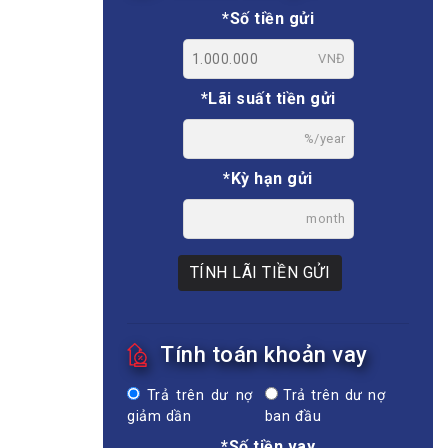
*Số tiền gửi
VNĐ
*Lãi suất tiền gửi
%/year
*Kỳ hạn gửi
month
TÍNH LÃI TIỀN GỬI
Tính toán khoản vay
Trả trên dư nợ
Trả trên dư nợ
giảm dần
ban đầu
*Số tiền vay