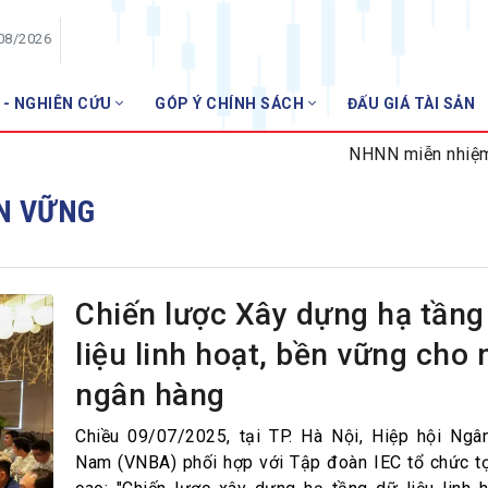
/08/2026
 - NGHIÊN CỨU
GÓP Ý CHÍNH SÁCH
ĐẤU GIÁ TÀI SẢN
HỘI VIÊN
NHNN miễn nhiệm 02 G
Danh sách hội viên
ỀN VỮNG
Gia nhập VNBA
 VNBA
 Tuần VNBA
Chiến lược Xây dựng hạ tầng
liệu linh hoạt, bền vững cho
gân hàng
ngân hàng
t
Chiều 09/07/2025, tại TP. Hà Nội, Hiệp hội Ngâ
Nam (VNBA) phối hợp với Tập đoàn IEC tổ chức 