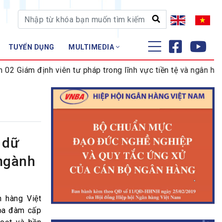
TUYỂN DỤNG
MULTIMEDIA
ĐÀO TẠO - NGHIÊN CỨU
iám định viên tư pháp trong lĩnh vực tiền tệ và ngân hàng
Nghiệp vụ - Chứng chỉ
Tập huấn
 dữ
 ngành
n hàng Việt
tọa đàm cấp