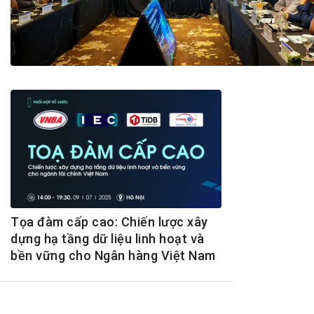
Tài chín
Bộ Chuẩn mực Đạo đức nghề nghiệp
Đấu giá 
Đối tác
Thanh t
Nhà quản
Cơ hội v
GÓP Ý CHÍNH SÁCH
ĐẤU GIÁ TÀI
Dự thảo luật
Tư vấn – Hỏi đáp
Tra cứu văn bản
Tọa đàm cấp cao: Chiến lược xây
dựng hạ tầng dữ liệu linh hoạt và
bền vững cho Ngân hàng Việt Nam