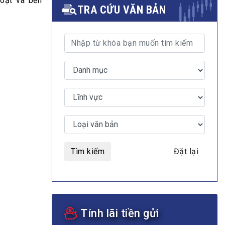
hoạt và bền
TRA CỨU VĂN BẢN
MULTIMEDIA
Video
E-magazines
Photos
Tìm kiếm
Đặt lại
Tính lãi tiền gửi