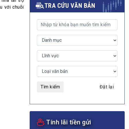
nhà tài trợ
TRA CỨU VĂN BẢN
u với chuỗi
MULTIMEDIA
Video
E-magazines
Photos
Tìm kiếm
Đặt lại
Tính lãi tiền gửi