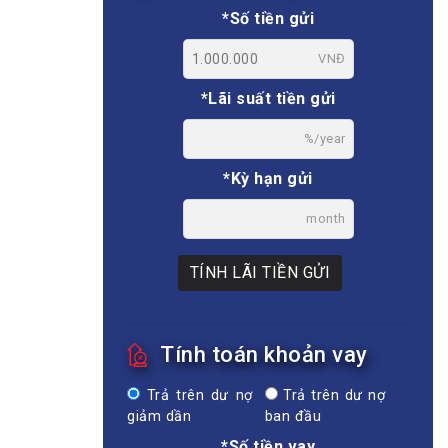
*Số tiền gửi
VNĐ
*Lãi suất tiền gửi
%/year
*Kỳ hạn gửi
month
TÍNH LÃI TIỀN GỬI
Tính toán khoản vay
Trả trên dư nợ
Trả trên dư nợ
giảm dần
ban đầu
*Số tiền vay