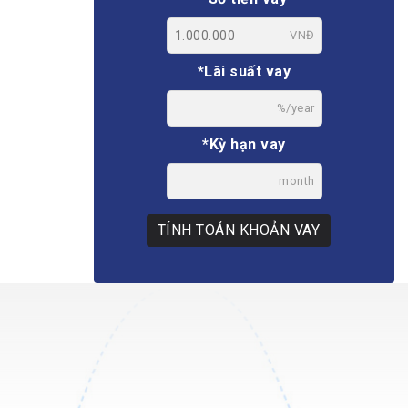
VNĐ
*Lãi suất vay
%/year
*Kỳ hạn vay
month
TÍNH TOÁN KHOẢN VAY