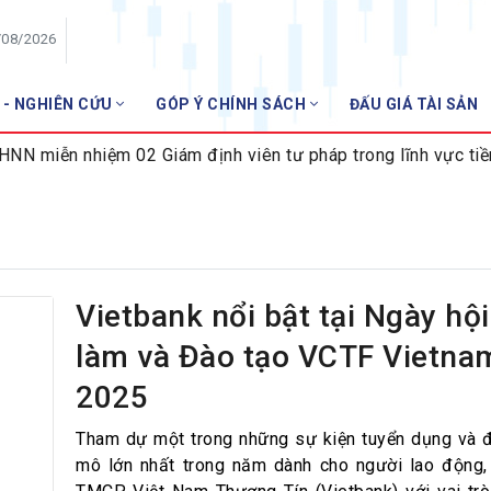
/08/2026
 - NGHIÊN CỨU
GÓP Ý CHÍNH SÁCH
ĐẤU GIÁ TÀI SẢN
HỘI VIÊN
miễn nhiệm 02 Giám định viên tư pháp trong lĩnh vực tiền t
Danh sách hội viên
Gia nhập VNBA
 VNBA
 Tuần VNBA
Vietbank nổi bật tại Ngày hội
làm và Đào tạo VCTF Vietna
gân hàng
2025
t
Tham dự một trong những sự kiện tuyển dụng và 
mô lớn nhất trong năm dành cho người lao động