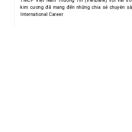
h Tiêu dùng
TMCP Việt Nam Thương Tín (Vietbank) với vai trò 
kim cương đã mang đến những chia sẻ chuyên sâ
tài sản
International Career
oán –Thẻ
 trị
iệc làm
 SẢN
TUYỂN DỤNG