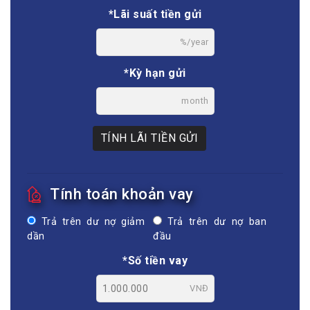
*Lãi suất tiền gửi
%/year
*Kỳ hạn gửi
month
TÍNH LÃI TIỀN GỬI
Tính toán khoản vay
Trả trên dư nợ giảm
Trả trên dư nợ ban
dần
đầu
*Số tiền vay
VNĐ