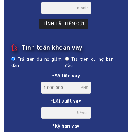
month
TÍNH LÃI TIỀN GỬI
Tính toán khoản vay
Trả trên dư nợ giảm
Trả trên dư nợ ban
dần
đầu
*Số tiền vay
VNĐ
*Lãi suất vay
%/year
*Kỳ hạn vay