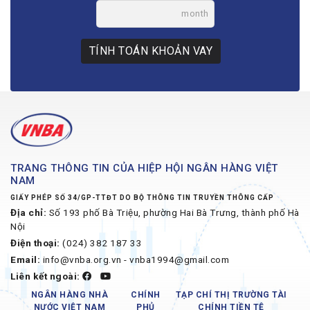
month
TÍNH TOÁN KHOẢN VAY
TRANG THÔNG TIN CỦA HIỆP HỘI NGÂN HÀNG VIỆT
NAM
GIẤY PHÉP SỐ 34/GP-TTĐT DO BỘ THÔNG TIN TRUYỀN THÔNG CẤP
Địa chỉ:
Số 193 phố Bà Triệu, phường Hai Bà Trưng, thành phố Hà
Nội
Điện thoại:
(024) 382 187 33
Email:
info@vnba.org.vn - vnba1994@gmail.com
Liên kết ngoài:
NGÂN HÀNG NHÀ
CHÍNH
TẠP CHÍ THỊ TRƯỜNG TÀI
NƯỚC VIỆT NAM
PHỦ
CHÍNH TIỀN TỆ