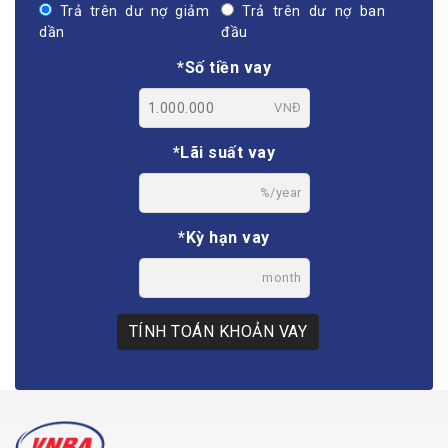
Trả trên dư nợ giảm
Trả trên dư nợ ban
dần
đầu
*Số tiền vay
VNĐ
*Lãi suất vay
%/year
*Kỳ hạn vay
month
TÍNH TOÁN KHOẢN VAY