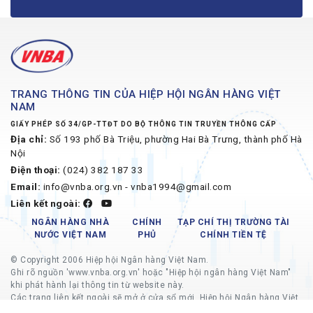
TRANG THÔNG TIN CỦA HIỆP HỘI NGÂN HÀNG VIỆT
NAM
GIẤY PHÉP SỐ 34/GP-TTĐT DO BỘ THÔNG TIN TRUYỀN THÔNG CẤP
Địa chỉ:
Số 193 phố Bà Triệu, phường Hai Bà Trưng, thành phố Hà
Nội
Điện thoại:
(024) 382 187 33
Email:
info@vnba.org.vn - vnba1994@gmail.com
Liên kết ngoài:
NGÂN HÀNG NHÀ
CHÍNH
TẠP CHÍ THỊ TRƯỜNG TÀI
NƯỚC VIỆT NAM
PHỦ
CHÍNH TIỀN TỆ
© Copyright 2006 Hiệp hội Ngân hàng Việt Nam.
Ghi rõ nguồn 'www.vnba.org.vn' hoặc "Hiệp hội ngân hàng Việt Nam"
khi phát hành lại thông tin từ website này.
Các trang liên kết ngoài sẽ mở ở cửa sổ mới, Hiệp hội Ngân hàng Việt
Nam không chịu trách nhiệm về nội dung các trang liên kết ngoài.