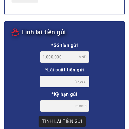
Tính lãi tiền gửi
*Số tiền gửi
VNĐ
*Lãi suất tiền gửi
%/year
*Kỳ hạn gửi
month
TÍNH LÃI TIỀN GỬI