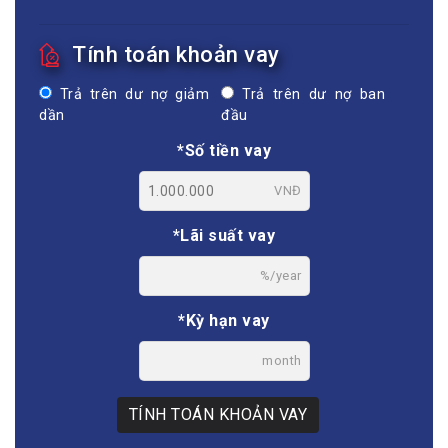
Tính toán khoản vay
Trả trên dư nợ giảm
Trả trên dư nợ ban
dần
đầu
*Số tiền vay
VNĐ
*Lãi suất vay
%/year
*Kỳ hạn vay
month
TÍNH TOÁN KHOẢN VAY