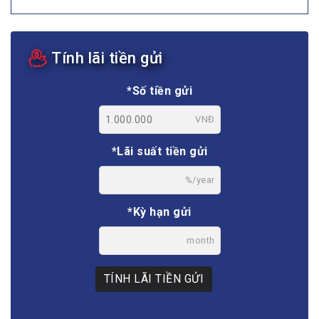
Tính lãi tiền gửi
*Số tiền gửi
VNĐ
*Lãi suất tiền gửi
%/year
*Kỳ hạn gửi
month
TÍNH LÃI TIỀN GỬI