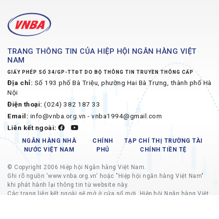
TRANG THÔNG TIN CỦA HIỆP HỘI NGÂN HÀNG VIỆT
NAM
GIẤY PHÉP SỐ 34/GP-TTĐT DO BỘ THÔNG TIN TRUYỀN THÔNG CẤP
Địa chỉ:
Số 193 phố Bà Triệu, phường Hai Bà Trưng, thành phố Hà
Nội
Điện thoại:
(024) 382 187 33
Email:
info@vnba.org.vn - vnba1994@gmail.com
Liên kết ngoài:
NGÂN HÀNG NHÀ
CHÍNH
TẠP CHÍ THỊ TRƯỜNG TÀI
NƯỚC VIỆT NAM
PHỦ
CHÍNH TIỀN TỆ
© Copyright 2006 Hiệp hội Ngân hàng Việt Nam.
Ghi rõ nguồn 'www.vnba.org.vn' hoặc "Hiệp hội ngân hàng Việt Nam"
khi phát hành lại thông tin từ website này.
Các trang liên kết ngoài sẽ mở ở cửa sổ mới, Hiệp hội Ngân hàng Việt
Nam không chịu trách nhiệm về nội dung các trang liên kết ngoài.