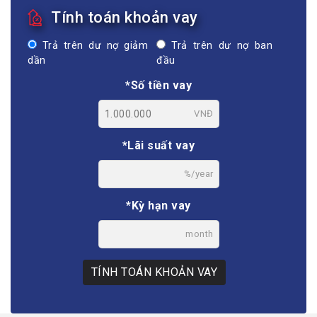
Tính toán khoản vay
Trả trên dư nợ giảm
Trả trên dư nợ ban
dần
đầu
*Số tiền vay
VNĐ
*Lãi suất vay
%/year
*Kỳ hạn vay
month
TÍNH TOÁN KHOẢN VAY