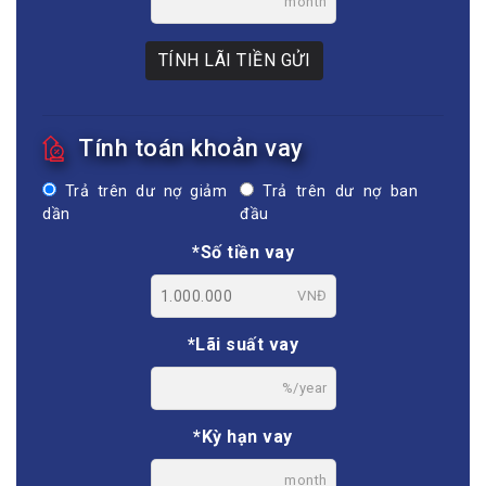
month
TÍNH LÃI TIỀN GỬI
Tính toán khoản vay
Trả trên dư nợ giảm
Trả trên dư nợ ban
dần
đầu
*Số tiền vay
VNĐ
*Lãi suất vay
%/year
*Kỳ hạn vay
month