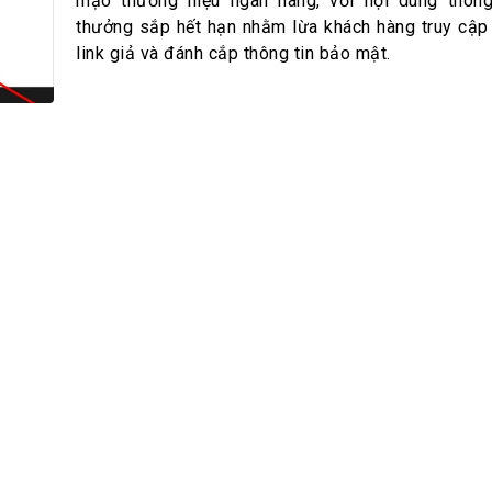
h Tiêu dùng
mạo thương hiệu ngân hàng, với nội dung thôn
thưởng sắp hết hạn nhằm lừa khách hàng truy cậ
tài sản
link giả và đánh cắp thông tin bảo mật.
oán –Thẻ
 trị
iệc làm
 SẢN
TUYỂN DỤNG