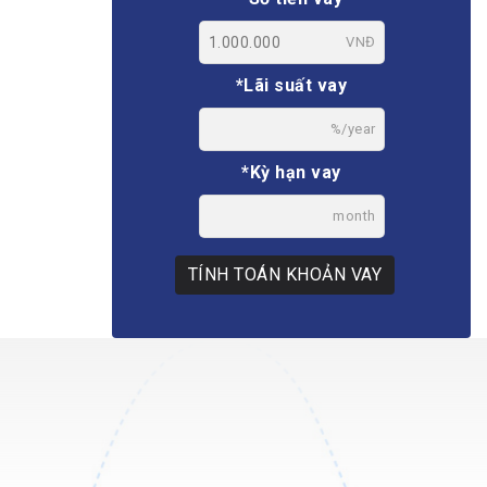
VNĐ
*Lãi suất vay
%/year
*Kỳ hạn vay
month
TÍNH TOÁN KHOẢN VAY