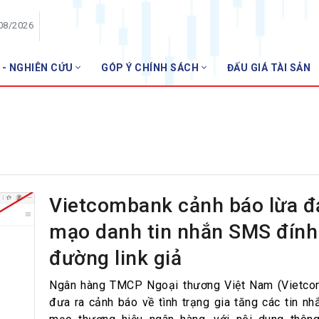
/08/2026
 - NGHIÊN CỨU
GÓP Ý CHÍNH SÁCH
ĐẤU GIÁ TÀI SẢN
HỘI VIÊN
Danh sách hội viên
Gia nhập VNBA
 VNBA
 Tuần VNBA
Vietcombank cảnh báo lừa đ
mạo danh tin nhắn SMS đín
gân hàng
đường link giả
t
Ngân hàng TMCP Ngoại thương Việt Nam (Vietco
đưa ra cảnh báo về tình trạng gia tăng các tin n