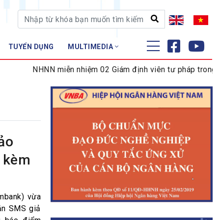
TUYỂN DỤNG
MULTIMEDIA
ĐÀO TẠO - NGHIÊN CỨU
NHNN miễn nhiệm 02 Giám định viên tư pháp trong lĩnh 
Nghiệp vụ - Chứng chỉ
Tập huấn
ảo
h kèm
mbank) vừa
hắn SMS giả