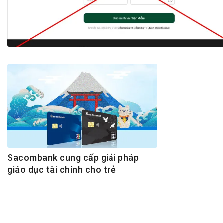
Tài chín
Bộ Chuẩn mực Đạo đức nghề nghiệp
Đấu giá 
Đối tác
Thanh t
Nhà quản
Cơ hội v
GÓP Ý CHÍNH SÁCH
ĐẤU GIÁ TÀI
Dự thảo luật
Tư vấn – Hỏi đáp
Tra cứu văn bản
Sacombank cung cấp giải pháp
giáo dục tài chính cho trẻ