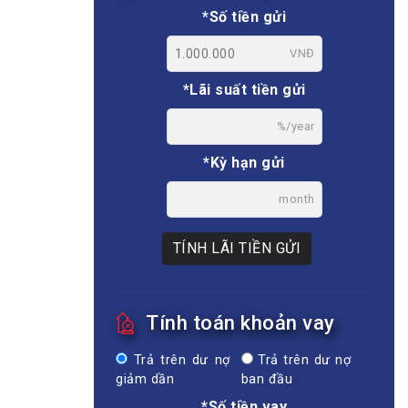
*Số tiền gửi
VNĐ
*Lãi suất tiền gửi
%/year
*Kỳ hạn gửi
month
TÍNH LÃI TIỀN GỬI
Tính toán khoản vay
Trả trên dư nợ
Trả trên dư nợ
giảm dần
ban đầu
*Số tiền vay