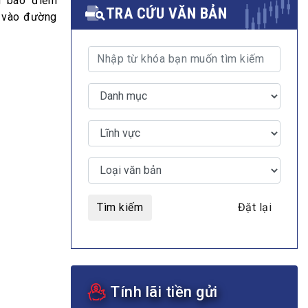
g báo điểm
TRA CỨU VĂN BẢN
p vào đường
MULTIMEDIA
Video
E-magazines
Photos
Tìm kiếm
Đặt lại
Tính lãi tiền gửi