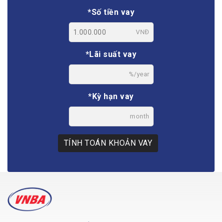
*Số tiền vay
VNĐ
*Lãi suất vay
%/year
*Kỳ hạn vay
month
TÍNH TOÁN KHOẢN VAY