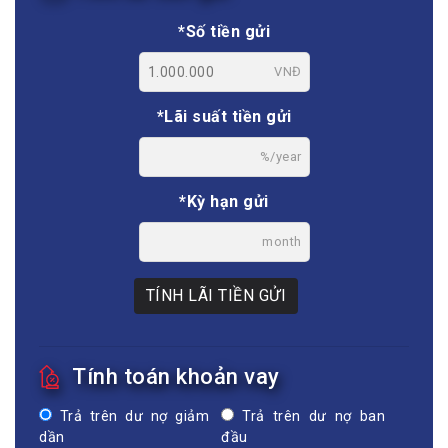
*Số tiền gửi
VNĐ
*Lãi suất tiền gửi
%/year
*Kỳ hạn gửi
month
TÍNH LÃI TIỀN GỬI
Tính toán khoản vay
Trả trên dư nợ giảm
Trả trên dư nợ ban
dần
đầu