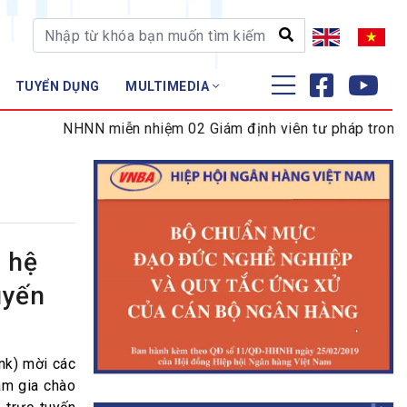
TUYỂN DỤNG
MULTIMEDIA
ĐÀO TẠO - NGHIÊN CỨU
NHNN miễn nhiệm 02 Giám định viên tư pháp trong lĩnh 
Nghiệp vụ - Chứng chỉ
Tập huấn
 hệ
uyến
nk) mời các
am gia chào