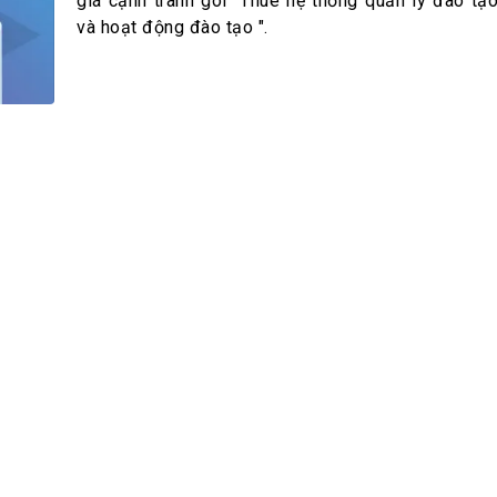
h Tiêu dùng
giá cạnh tranh gói "Thuê hệ thống quản lý đào tạo
và hoạt động đào tạo ".
tài sản
oán –Thẻ
 trị
iệc làm
 SẢN
TUYỂN DỤNG