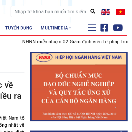
TUYỂN DỤNG
MULTIMEDIA
ĐÀO TẠO - NGHIÊN CỨU
NHNN miễn nhiệm 02 Giám định viên tư pháp trong lĩnh
Nghiệp vụ - Chứng chỉ
Tập huấn
c về
iều ra
Việt Nam tổ
hống nhất về