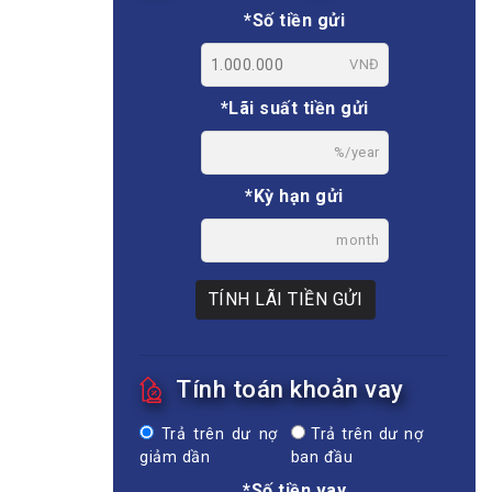
*Số tiền gửi
VNĐ
*Lãi suất tiền gửi
%/year
*Kỳ hạn gửi
month
TÍNH LÃI TIỀN GỬI
Tính toán khoản vay
Trả trên dư nợ
Trả trên dư nợ
giảm dần
ban đầu
*Số tiền vay