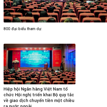
Tài chín
Bộ Chuẩn mực Đạo đức nghề nghiệp
Đấu giá 
Đối tác
Thanh t
Nhà quản
800 đại biểu tham dự.
Cơ hội v
GÓP Ý CHÍNH SÁCH
ĐẤU GIÁ TÀI
Dự thảo luật
Tư vấn – Hỏi đáp
Tra cứu văn bản
Hiệp hội Ngân hàng Việt Nam tổ
chức Hội nghị triển khai Bộ quy tắc
về giao dịch chuyển tiền một chiều
ra nước ngoài