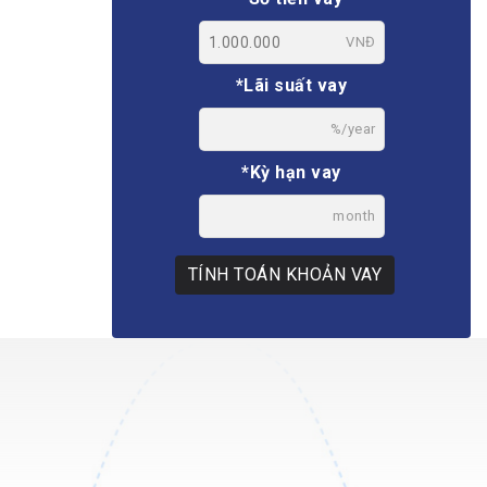
VNĐ
*Lãi suất vay
%/year
*Kỳ hạn vay
month
TÍNH TOÁN KHOẢN VAY