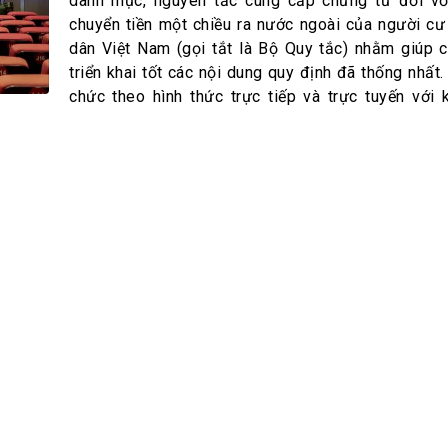
h Tiêu dùng
danh mục, nguyên tắc cung cấp chứng từ đối vớ
chuyển tiền một chiều ra nước ngoài của người cư 
tài sản
dân Việt Nam (gọi tắt là Bộ Quy tắc) nhằm giúp c
oán –Thẻ
triển khai tốt các nội dung quy định đã thống nhất.
 trị
chức theo hình thức trực tiếp và trực tuyến với
iệc làm
 SẢN
TUYỂN DỤNG