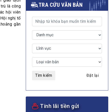
i giao dịch
TRA CỨU VĂN BẢN
trú là công
ác hội viên
 Hội nghị tổ
 khoảng gần
MULTIMEDIA
Video
E-magazines
Photos
Tìm kiếm
Đặt lại
Tính lãi tiền gửi