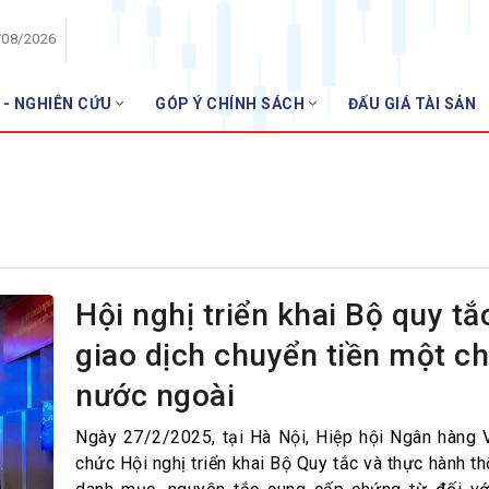
/08/2026
 - NGHIÊN CỨU
GÓP Ý CHÍNH SÁCH
ĐẤU GIÁ TÀI SẢN
HỘI VIÊN
Danh sách hội viên
Gia nhập VNBA
 VNBA
 Tuần VNBA
Hội nghị triển khai Bộ quy tắ
giao dịch chuyển tiền một ch
gân hàng
nước ngoài
t
Ngày 27/2/2025, tại Hà Nội, Hiệp hội Ngân hàng 
chức Hội nghị triển khai Bộ Quy tắc và thực hành t