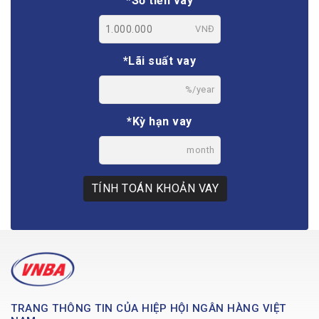
*Số tiền vay
VNĐ
*Lãi suất vay
%/year
*Kỳ hạn vay
month
TÍNH TOÁN KHOẢN VAY
TRANG THÔNG TIN CỦA HIỆP HỘI NGÂN HÀNG VIỆT