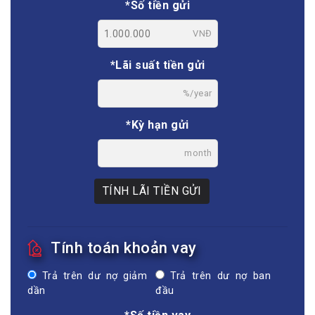
*Số tiền gửi
VNĐ
*Lãi suất tiền gửi
%/year
*Kỳ hạn gửi
month
TÍNH LÃI TIỀN GỬI
Tính toán khoản vay
Trả trên dư nợ giảm
Trả trên dư nợ ban
dần
đầu