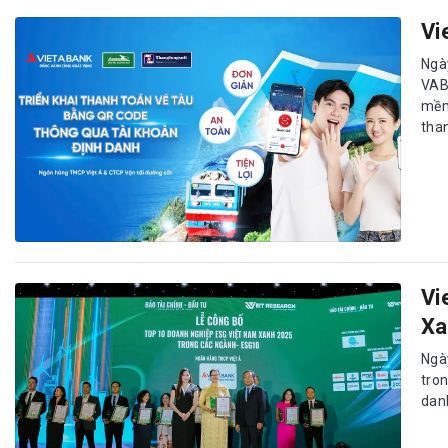
Vi
Ngà
VAB
mềm
tha
Vi
Xa
Ngà
tro
dan