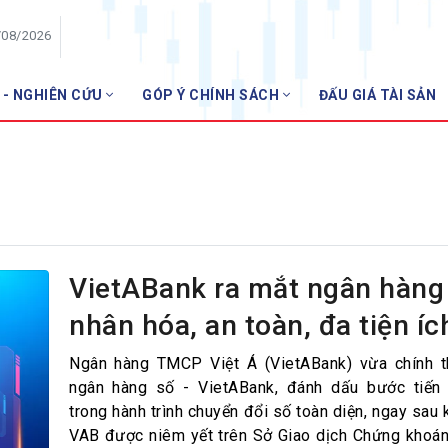
/08/2026
 - NGHIÊN CỨU
GÓP Ý CHÍNH SÁCH
ĐẤU GIÁ TÀI SẢN
HỘI VIÊN
Danh sách hội viên
Gia nhập VNBA
 VNBA
 Tuần VNBA
VietABank ra mắt ngân hàng
nhân hóa, an toàn, đa tiện íc
gân hàng
t
Ngân hàng TMCP Việt Á (VietABank) vừa chính t
ngân hàng số - VietABank, đánh dấu bước tiến 
trong hành trình chuyển đổi số toàn diện, ngay sau 
VAB được niêm yết trên Sở Giao dịch Chứng khoán