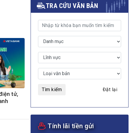
TRA CỨU VĂN BẢN
MULTIMEDIA
Video
E-magazines
Photos
Tìm kiếm
Đặt lại
điện tử,
anh
Tính lãi tiền gửi