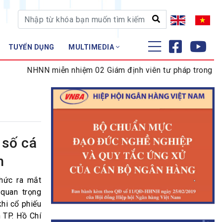
TUYỂN DỤNG
MULTIMEDIA
ĐÀO TẠO - NGHIÊN CỨU
NHNN miễn nhiệm 02 Giám định viên tư pháp trong lĩnh vực 
Nghiệp vụ - Chứng chỉ
Tập huấn
 số cá
h
hức ra mắt
quan trọng
khi cổ phiếu
 TP. Hồ Chí