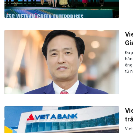
Vi
Gi
Đượ
hàn
ông
từ 
Vi
tr
Vie