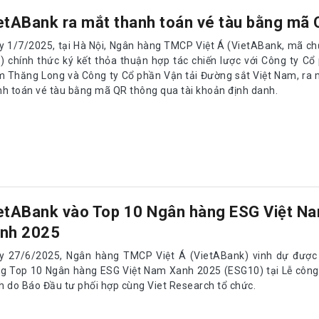
etABank ra mắt thanh toán vé tàu bằng mã 
y 1/7/2025, tại Hà Nội, Ngân hàng TMCP Việt Á (VietABank, mã c
) chính thức ký kết thỏa thuận hợp tác chiến lược với Công ty C
 Thăng Long và Công ty Cổ phần Vận tải Đường sắt Việt Nam, ra 
nh toán vé tàu bằng mã QR thông qua tài khoản định danh.
etABank vào Top 10 Ngân hàng ESG Việt N
nh 2025
y 27/6/2025, Ngân hàng TMCP Việt Á (VietABank) vinh dự được
ng Top 10 Ngân hàng ESG Việt Nam Xanh 2025 (ESG10) tại Lễ công
h do Báo Đầu tư phối hợp cùng Viet Research tổ chức.