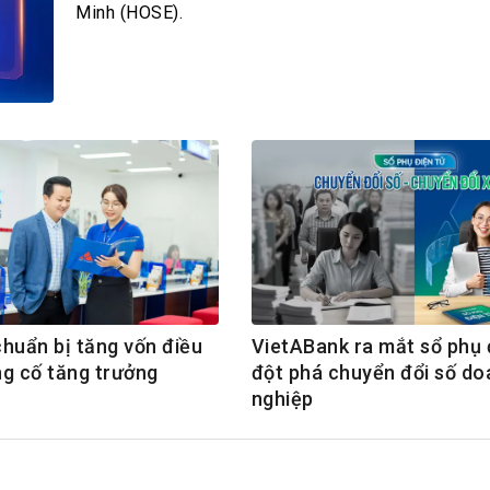
h Tiêu dùng
Minh (HOSE).
tài sản
oán –Thẻ
 trị
iệc làm
 SẢN
TUYỂN DỤNG
huẩn bị tăng vốn điều
VietABank ra mắt sổ phụ 
ủng cố tăng trưởng
đột phá chuyển đổi số do
nghiệp