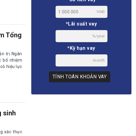
VNĐ
*Lãi suất vay
àm Tổng
%/year
*Kỳ hạn vay
n trị Ngân
c bổ nhiệm
month
có hiệu lực
TÍNH TOÁN KHOẢN VAY
 sinh
ng xác thực