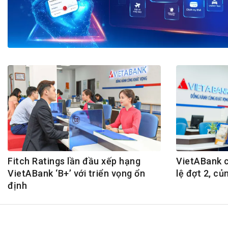
Tài chín
Bộ Chuẩn mực Đạo đức nghề nghiệp
Đấu giá 
Đối tác
Thanh t
Nhà quản
Cơ hội v
GÓP Ý CHÍNH SÁCH
ĐẤU GIÁ TÀI
Dự thảo luật
Tư vấn – Hỏi đáp
Tra cứu văn bản
Fitch Ratings lần đầu xếp hạng
VietABank c
VietABank ‘B+’ với triển vọng ổn
lệ đợt 2, c
định