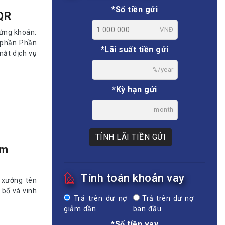
*Số tiền gửi
QR
VNĐ
hứng khoán:
ổ phần Phần
*Lãi suất tiền gửi
mắt dịch vụ
%/year
*Kỳ hạn gửi
month
TÍNH LÃI TIỀN GỬI
am
Tính toán khoản vay
 xướng tên
 bố và vinh
Trả trên dư nợ
Trả trên dư nợ
giảm dần
ban đầu
*Số tiền vay