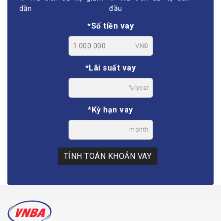
dần
đầu
*Số tiền vay
VNĐ
*Lãi suất vay
%/year
*Kỳ hạn vay
month
TÍNH TOÁN KHOẢN VAY