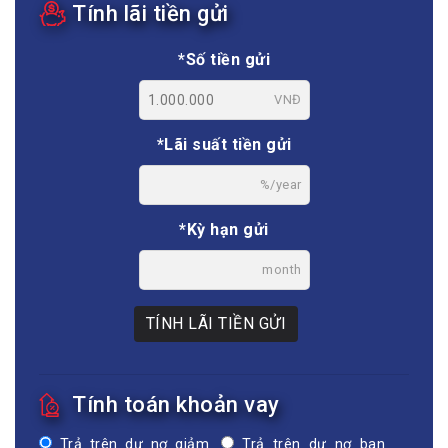
Tính lãi tiền gửi
*Số tiền gửi
VNĐ
*Lãi suất tiền gửi
%/year
*Kỳ hạn gửi
month
TÍNH LÃI TIỀN GỬI
Tính toán khoản vay
Trả trên dư nợ giảm
Trả trên dư nợ ban