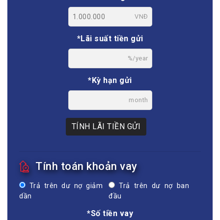
VNĐ
*Lãi suất tiền gửi
%/year
*Kỳ hạn gửi
month
TÍNH LÃI TIỀN GỬI
Tính toán khoản vay
Trả trên dư nợ giảm
Trả trên dư nợ ban
dần
đầu
*Số tiền vay