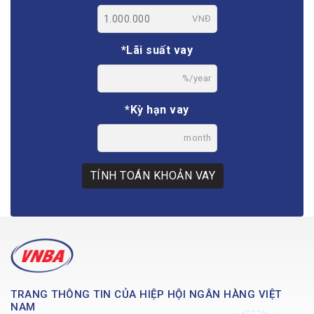
VNĐ
*Lãi suất vay
%/year
*Kỳ hạn vay
month
TÍNH TOÁN KHOẢN VAY
TRANG THÔNG TIN CỦA HIỆP HỘI NGÂN HÀNG VIỆT
NAM