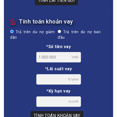
TÍNH LÃI TIỀN GỬI
Tính toán khoản vay
Trả trên dư nợ giảm
Trả trên dư nợ ban
dần
đầu
*Số tiền vay
VNĐ
*Lãi suất vay
%/year
*Kỳ hạn vay
month
TÍNH TOÁN KHOẢN VAY