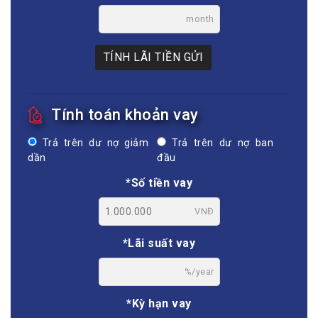
month
TÍNH LÃI TIỀN GỬI
Tính toán khoản vay
Trả trên dư nợ giảm
Trả trên dư nợ ban
dần
đầu
*Số tiền vay
VNĐ
*Lãi suất vay
%/year
*Kỳ hạn vay