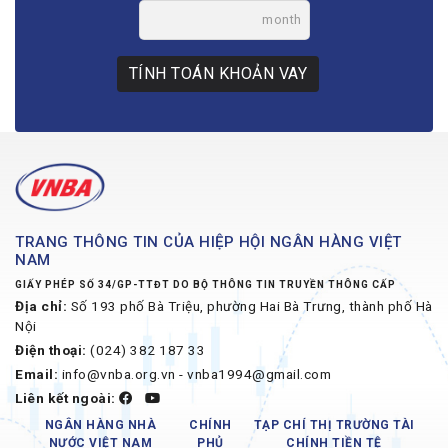
month
TÍNH TOÁN KHOẢN VAY
TRANG THÔNG TIN CỦA HIỆP HỘI NGÂN HÀNG VIỆT
NAM
GIẤY PHÉP SỐ 34/GP-TTĐT DO BỘ THÔNG TIN TRUYỀN THÔNG CẤP
Địa chỉ:
Số 193 phố Bà Triệu, phường Hai Bà Trưng, thành phố Hà
Nội
Điện thoại:
(024) 382 187 33
Email:
info@vnba.org.vn - vnba1994@gmail.com
Liên kết ngoài:
NGÂN HÀNG NHÀ
CHÍNH
TẠP CHÍ THỊ TRƯỜNG TÀI
NƯỚC VIỆT NAM
PHỦ
CHÍNH TIỀN TỆ