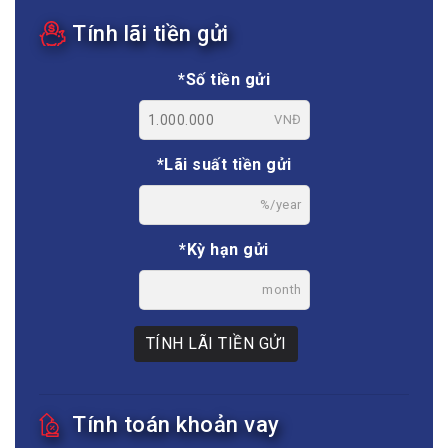
Tính lãi tiền gửi
*Số tiền gửi
VNĐ
*Lãi suất tiền gửi
%/year
*Kỳ hạn gửi
month
TÍNH LÃI TIỀN GỬI
Tính toán khoản vay