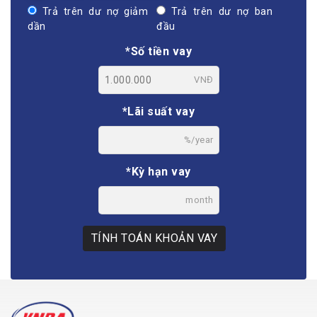
Trả trên dư nợ giảm
Trả trên dư nợ ban
dần
đầu
*Số tiền vay
VNĐ
*Lãi suất vay
%/year
*Kỳ hạn vay
month
TÍNH TOÁN KHOẢN VAY