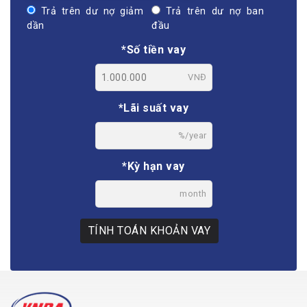
Trả trên dư nợ giảm
Trả trên dư nợ ban
dần
đầu
*Số tiền vay
VNĐ
*Lãi suất vay
%/year
*Kỳ hạn vay
month
TÍNH TOÁN KHOẢN VAY