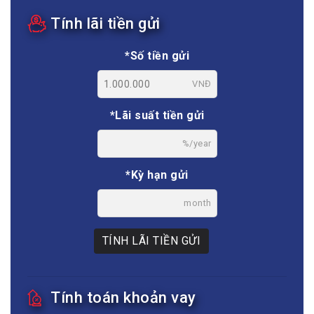
Tính lãi tiền gửi
*Số tiền gửi
VNĐ
*Lãi suất tiền gửi
%/year
*Kỳ hạn gửi
month
TÍNH LÃI TIỀN GỬI
Tính toán khoản vay