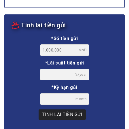
Tính lãi tiền gửi
*Số tiền gửi
VNĐ
*Lãi suất tiền gửi
%/year
*Kỳ hạn gửi
month
TÍNH LÃI TIỀN GỬI