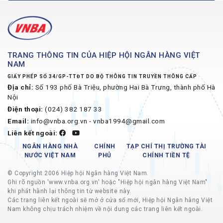
TRANG THÔNG TIN CỦA HIỆP HỘI NGÂN HÀNG VIỆT
NAM
GIẤY PHÉP SỐ 34/GP-TTĐT DO BỘ THÔNG TIN TRUYỀN THÔNG CẤP
Địa chỉ:
Số 193 phố Bà Triệu, phường Hai Bà Trưng, thành phố Hà
Nội
Điện thoại:
(024) 382 187 33
Email:
info@vnba.org.vn - vnba1994@gmail.com
Liên kết ngoài:
NGÂN HÀNG NHÀ
CHÍNH
TẠP CHÍ THỊ TRƯỜNG TÀI
NƯỚC VIỆT NAM
PHỦ
CHÍNH TIỀN TỆ
© Copyright 2006 Hiệp hội Ngân hàng Việt Nam.
Ghi rõ nguồn 'www.vnba.org.vn' hoặc "Hiệp hội ngân hàng Việt Nam"
khi phát hành lại thông tin từ website này.
Các trang liên kết ngoài sẽ mở ở cửa sổ mới, Hiệp hội Ngân hàng Việt
Nam không chịu trách nhiệm về nội dung các trang liên kết ngoài.