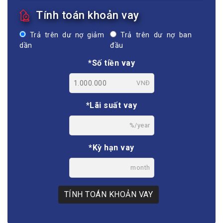
Tính toán khoản vay
Trả trên dư nợ giảm
Trả trên dư nợ ban
dần
đầu
*Số tiền vay
VNĐ
*Lãi suất vay
%/year
*Kỳ hạn vay
month
TÍNH TOÁN KHOẢN VAY