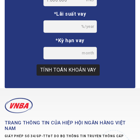
*Lãi suất vay
%/year
*Kỳ hạn vay
month
TÍNH TOÁN KHOẢN VAY
TRANG THÔNG TIN CỦA HIỆP HỘI NGÂN HÀNG VIỆT
NAM
GIẤY PHÉP SỐ 34/GP-TTĐT DO BỘ THÔNG TIN TRUYỀN THÔNG CẤP