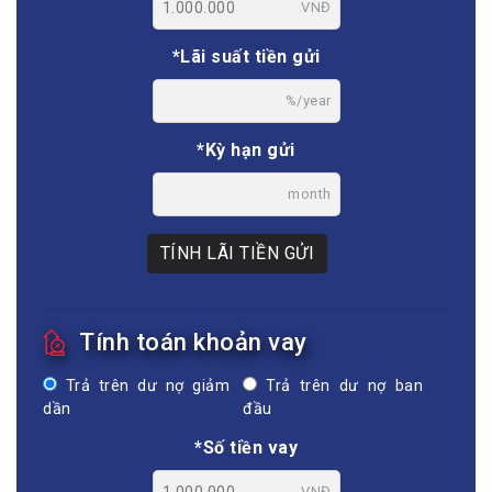
VNĐ
*Lãi suất tiền gửi
%/year
*Kỳ hạn gửi
month
TÍNH LÃI TIỀN GỬI
Tính toán khoản vay
Trả trên dư nợ giảm
Trả trên dư nợ ban
dần
đầu
*Số tiền vay
VNĐ