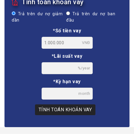
Tính toán khoản vay
Trả trên dư nợ giảm
Trả trên dư nợ ban
dần
đầu
*Số tiền vay
VNĐ
*Lãi suất vay
%/year
*Kỳ hạn vay
month
TÍNH TOÁN KHOẢN VAY