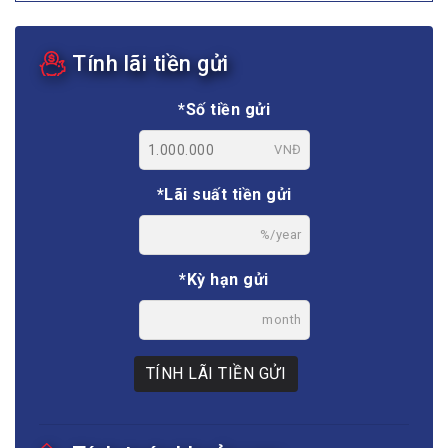
Tính lãi tiền gửi
*Số tiền gửi
VNĐ
*Lãi suất tiền gửi
%/year
*Kỳ hạn gửi
month
TÍNH LÃI TIỀN GỬI