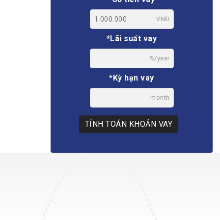
VNĐ
*Lãi suất vay
%/year
*Kỳ hạn vay
month
TÍNH TOÁN KHOẢN VAY