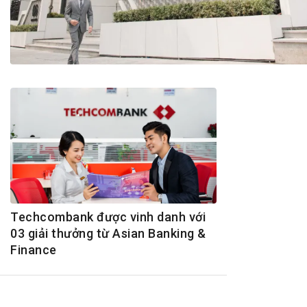
Tài chín
Bộ Chuẩn mực Đạo đức nghề nghiệp
Đấu giá 
Đối tác
Thanh t
Nhà quản
Cơ hội v
GÓP Ý CHÍNH SÁCH
ĐẤU GIÁ TÀI
Dự thảo luật
Tư vấn – Hỏi đáp
Tra cứu văn bản
Techcombank được vinh danh với
03 giải thưởng từ Asian Banking &
Finance