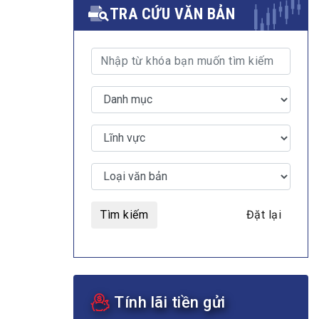
TRA CỨU VĂN BẢN
MULTIMEDIA
Video
E-magazines
Photos
Tìm kiếm
Đặt lại
Tính lãi tiền gửi