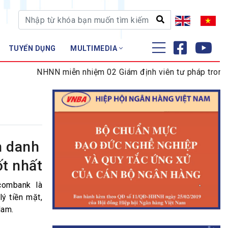
TUYỂN DỤNG
MULTIMEDIA
ĐÀO TẠO - NGHIÊN CỨU
NHNN miễn nhiệm 02 Giám định viên tư pháp trong lĩnh 
Nghiệp vụ - Chứng chỉ
Tập huấn
h danh
ốt nhất
combank là
ý tiền mặt,
Nam.