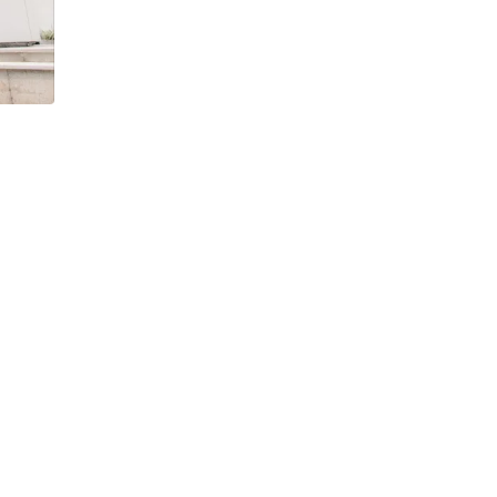
h Tiêu dùng
tài sản
oán –Thẻ
 trị
iệc làm
 SẢN
TUYỂN DỤNG