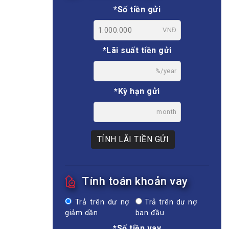
*Số tiền gửi
VNĐ
*Lãi suất tiền gửi
%/year
*Kỳ hạn gửi
month
TÍNH LÃI TIỀN GỬI
Tính toán khoản vay
Trả trên dư nợ
Trả trên dư nợ
giảm dần
ban đầu
*Số tiền vay