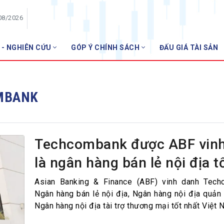
08/2026
 - NGHIÊN CỨU
GÓP Ý CHÍNH SÁCH
ĐẤU GIÁ TÀI SẢN
HỘI VIÊN
Danh sách hội viên
MBANK
Gia nhập VNBA
 VNBA
 Tuần VNBA
Techcombank được ABF vin
là ngân hàng bán lẻ nội địa t
gân hàng
t
Asian Banking & Finance (ABF) vinh danh Tech
Ngân hàng bán lẻ nội địa, Ngân hàng nội địa quản l
Ngân hàng nội địa tài trợ thương mại tốt nhất Việt 