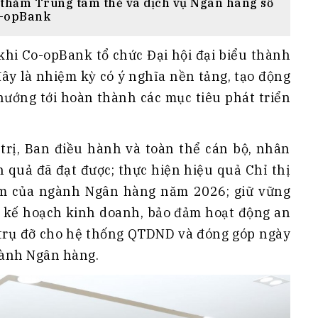
hăm Trung tâm thẻ và dịch vụ Ngân hàng số
-opBank
hi Co-opBank tổ chức Đại hội đại biểu thành
đây là nhiệm kỳ có ý nghĩa nền tảng, tạo động
hướng tới hoàn thành các mục tiêu phát triển
rị, Ban điều hành và toàn thể cán bộ, nhân
 quả đã đạt được; thực hiện hiệu quả Chỉ thị
m của ngành Ngân hàng năm 2026; giữ vững
ai kế hoạch kinh doanh, bảo đảm hoạt động an
à trụ đỡ cho hệ thống QTDND và đóng góp ngày
ngành Ngân hàng.