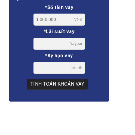
*Số tiền vay
VNĐ
*Lãi suất vay
%/year
*Kỳ hạn vay
month
TÍNH TOÁN KHOẢN VAY