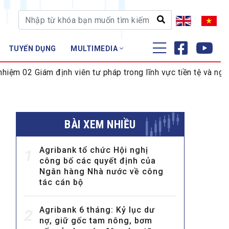
TUYỂN DỤNG
MULTIMEDIA
ĐÀO TẠO - NGHIÊN CỨU
ịnh viên tư pháp trong lĩnh vực tiền tệ và ngân hàng
VI
Nghiệp vụ - Chứng chỉ
Tập huấn
BÀI XEM NHIỀU
Agribank tổ chức Hội nghị
1
công bố các quyết định của
Ngân hàng Nhà nước về công
tác cán bộ
Agribank 6 tháng: Kỷ lục dư
2
nợ, giữ gốc tam nông, bơm