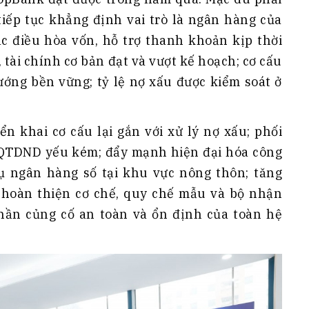
tiếp tục khẳng định vai trò là ngân hàng của
c điều hòa vốn, hỗ trợ thanh khoản kịp thời
 tài chính cơ bản đạt và vượt kế hoạch; cơ cấu
ướng bền vững; tỷ lệ nợ xấu được kiểm soát ở
ển khai cơ cấu lại gắn với xử lý nợ xấu; phối
 QTDND yếu kém; đẩy mạnh hiện đại hóa công
vụ ngân hàng số tại khu vực nông thôn; tăng
 hoàn thiện cơ chế, quy chế mẫu và bộ nhận
hần củng cố an toàn và ổn định của toàn hệ