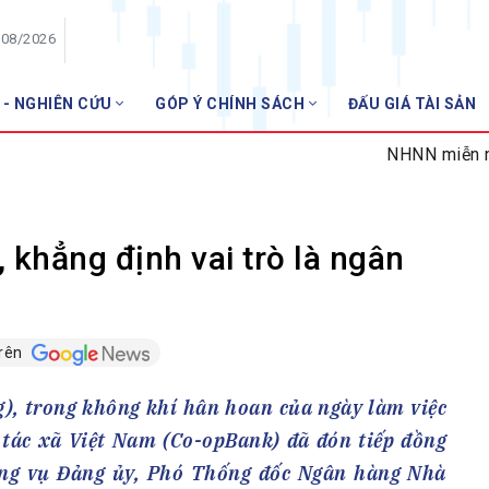
/08/2026
 - NGHIÊN CỨU
GÓP Ý CHÍNH SÁCH
ĐẤU GIÁ TÀI SẢN
HỘI VIÊN
NHNN miễn nhiệm 02 Giám đ
Danh sách hội viên
Gia nhập VNBA
 VNBA
 khẳng định vai trò là ngân
 Tuần VNBA
trên
gân hàng
t
), trong không khí hân hoan của ngày làm việc
tác xã Việt Nam (Co-opBank) đã đón tiếp đồng
ng vụ Đảng ủy, Phó Thống đốc Ngân hàng Nhà