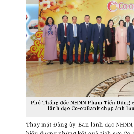
Phó Thống đốc NHNN Phạm Tiến Dũng cù
lãnh đạo Co-opBank chụp ảnh lư
Thay mặt Đảng ủy, Ban lãnh đạo NHNN,
biểu dương những kết quả tích cực Co-