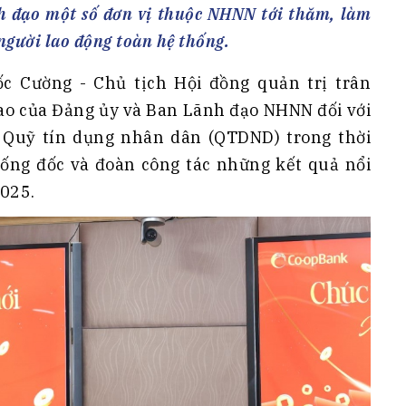
h Tiêu dùng
h đạo một số đơn vị thuộc NHNN tới thăm, làm
tài sản
 người lao động toàn hệ thống.
oán –Thẻ
 Cường - Chủ tịch Hội đồng quản trị trân
 trị
sao của Đảng ủy và Ban Lãnh đạo NHNN đối với
iệc làm
 Quỹ tín dụng nhân dân (QTDND) trong thời
 SẢN
TUYỂN DỤNG
Thống đốc và đoàn công tác những kết quả nổi
025.