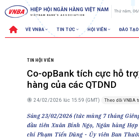
HIỆP HỘI NGÂN HÀNG VIỆT NAM
Thứ năm, 06
VIETNAM BANK'S ASSOCIATION
VỀ VNBA
TIN TỨC
HỘI VIÊN
ĐÀO TẠO
Về VNBA
TIN TỨC
Cơ cấu tổ chức
Tin Hiệp hội
Sơ đồ tổ chức
Sự kiện
TIN HỘI VIÊN
Hội đồng Hiệp hội
30 năm
Co-opBank tích cực hỗ trợ,
Thường trực Hiệp hội
Bản tin
hàng của các QTDND
Cơ quan Thường trực
Tin Hội viên
24/02/2026 lúc 15:59 (GMT)
Theo dõi VNBA 
Điều lệ
Tin ngành n
Lịch sử phát triển
Topic nổi bậ
Sáng 23/02/2026 (tức mùng 7 tháng Giêng
VNBA các thời kỳ
Đào tạo
đầu tiên Xuân Bính Ngọ, Ngân hàng Hợp 
Fintech
Thành tích – Giải thưởng
chí Phạm Tiến Dũng - Ủy viên Ban Thườ