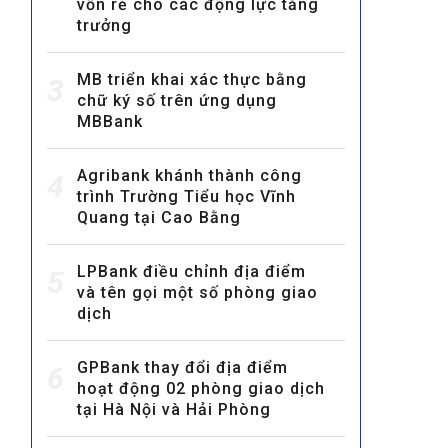
vốn rẻ cho các động lực tăng
trưởng
MB triển khai xác thực bằng
3
chữ ký số trên ứng dụng
MBBank
Agribank khánh thành công
MULTIMEDIA
4
trình Trường Tiểu học Vĩnh
Video
Quang tại Cao Bằng
E-magazines
LPBank điều chỉnh địa điểm
5
Photos
và tên gọi một số phòng giao
dịch
GPBank thay đổi địa điểm
6
hoạt động 02 phòng giao dịch
tại Hà Nội và Hải Phòng