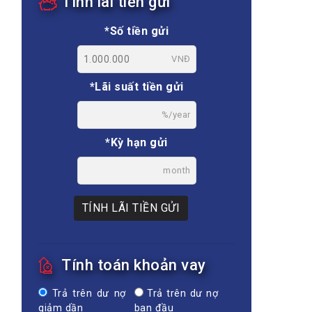
Tính lãi tiền gửi
*Số tiền gửi
VNĐ
*Lãi suất tiền gửi
%/year
*Kỳ hạn gửi
month
TÍNH LÃI TIỀN GỬI
Tính toán khoản vay
Trả trên dư nợ
Trả trên dư nợ
giảm dần
ban đầu