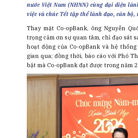
Tài chín
Bộ Chuẩn mực Đạo đức nghề nghiệp
nước Việt Nam (NHNN) cùng đại diện lãn
Đấu giá 
Đối tác
việc và chúc Tết tập thể lãnh đạo, cán bộ,
Thanh t
Thay mặt Co-opBank, ông Nguyễn Quốc
Nhà quản
trọng cảm ơn sự quan tâm, chỉ đạo sát 
Cơ hội v
hoạt động của Co-opBank và hệ thống
GÓP Ý CHÍNH SÁCH
ĐẤU GIÁ TÀI
gian qua; đồng thời, báo cáo với Phó 
bật mà Co-opBank đạt được trong năm 2
Dự thảo luật
Tư vấn – Hỏi đáp
Tra cứu văn bản