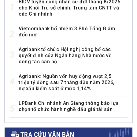
BIDV tuyển dụng nhân sự đợt tháng 8/2026
1
cho Khối Trụ sở chính, Trung tâm CNTT và
các Chi nhánh
Vietcombank bổ nhiệm 3 Phó Tổng Giám
2
đốc mới
Agribank tổ chức Hội nghị công bố các
3
quyết định của Ngân hàng Nhà nước về
công tác cán bộ
Agribank: Nguồn vốn huy động vượt 2,5
4
triệu tỷ đồng sau 7 tháng đầu năm 2026,
nợ xấu kiểm soát ở mức 1,14%
LPBank Chi nhánh An Giang thông báo lựa
5
chọn tổ chức hành nghề đấu giá tài sản
TRA CỨU VĂN BẢN