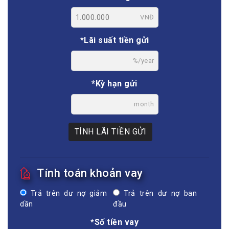
VNĐ
*Lãi suất tiền gửi
%/year
*Kỳ hạn gửi
month
TÍNH LÃI TIỀN GỬI
Tính toán khoản vay
Trả trên dư nợ giảm
Trả trên dư nợ ban
dần
đầu
*Số tiền vay