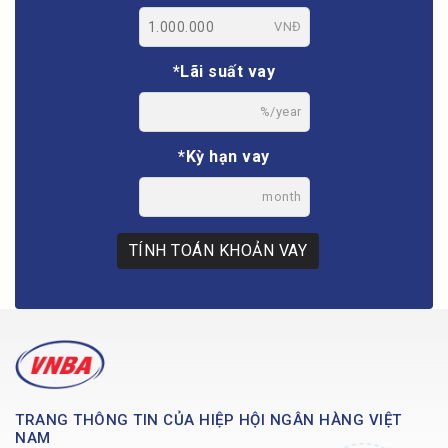
VNĐ
*Lãi suất vay
%/year
*Kỳ hạn vay
month
TÍNH TOÁN KHOẢN VAY
TRANG THÔNG TIN CỦA HIỆP HỘI NGÂN HÀNG VIỆT
NAM