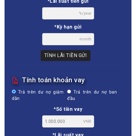
*Lãi suất tiền gửi
%/year
*Kỳ hạn gửi
month
TÍNH LÃI TIỀN GỬI
Tính toán khoản vay
Trả trên dư nợ giảm
Trả trên dư nợ ban
dần
đầu
*Số tiền vay
VNĐ
*Lãi suất vay