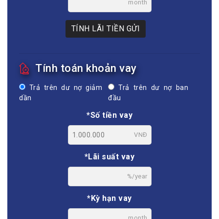
month
TÍNH LÃI TIỀN GỬI
Tính toán khoản vay
Trả trên dư nợ giảm
Trả trên dư nợ ban
dần
đầu
*Số tiền vay
VNĐ
*Lãi suất vay
%/year
*Kỳ hạn vay
month