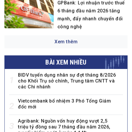
GPBank: Lợi nhuận trước thuế
6 tháng đầu năm 2026 tăng
mạnh, đẩy nhanh chuyển đổi
công nghệ
Xem thêm
BÀI XEM NHIỀU
BIDV tuyển dụng nhân sự đợt tháng 8/2026
1
cho Khối Trụ sở chính, Trung tâm CNTT và
các Chi nhánh
Vietcombank bổ nhiệm 3 Phó Tổng Giám
2
đốc mới
Agribank: Nguồn vốn huy động vượt 2,5
3
triệu tỷ đồng sau 7 tháng đầu năm 2026,