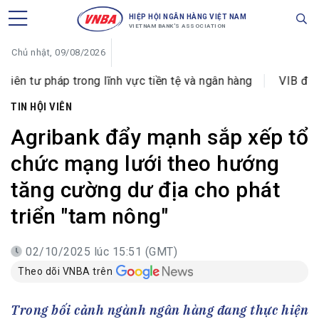
HIỆP HỘI NGÂN HÀNG VIỆT NAM
VIETNAM BANK'S ASSOCIATION
Chủ nhật, 09/08/2026
ong lĩnh vực tiền tệ và ngân hàng
VIB đổi tên Phòng gi
TIN HỘI VIÊN
Agribank đẩy mạnh sắp xếp tổ
chức mạng lưới theo hướng
tăng cường dư địa cho phát
triển "tam nông"
02/10/2025 lúc 15:51 (GMT)
Theo dõi VNBA trên
Trong bối cảnh ngành ngân hàng đang thực hiện