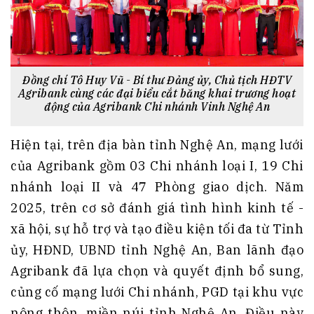
Đồng chí Tô Huy Vũ - Bí thư Đảng ủy, Chủ tịch HĐTV
Agribank cùng các đại biểu cắt băng khai trương hoạt
động của Agribank Chi nhánh Vinh Nghệ An
Hiện tại, trên địa bàn tỉnh Nghệ An, mạng lưới
của Agribank gồm 03 Chi nhánh loại I, 19 Chi
nhánh loại II và 47 Phòng giao dịch. Năm
2025, trên cơ sở đánh giá tình hình kinh tế -
xã hội, sự hỗ trợ và tạo điều kiện tối đa từ Tỉnh
ủy, HĐND, UBND tỉnh Nghệ An, Ban lãnh đạo
Agribank đã lựa chọn và quyết định bổ sung,
củng cố mạng lưới Chi nhánh, PGD tại khu vực
nông thôn, miền núi tỉnh Nghệ An. Điều này