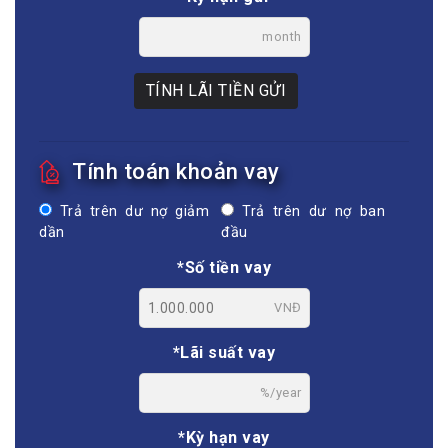
month
TÍNH LÃI TIỀN GỬI
Tính toán khoản vay
Trả trên dư nợ giảm
Trả trên dư nợ ban
dần
đầu
*Số tiền vay
VNĐ
*Lãi suất vay
%/year
*Kỳ hạn vay