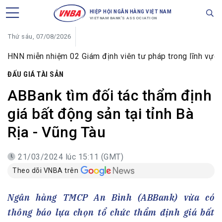
HIỆP HỘI NGÂN HÀNG VIỆT NAM
VIETNAM BANK'S ASSOCIATION
Thứ sáu, 07/08/2026
iễn nhiệm 02 Giám định viên tư pháp trong lĩnh vực tiền tệ 
ĐẤU GIÁ TÀI SẢN
ABBank tìm đối tác thẩm định
giá bất động sản tại tỉnh Bà
Rịa - Vũng Tàu
21/03/2024 lúc 15:11 (GMT)
Theo dõi VNBA trên
Ngân hàng TMCP An Bình (ABBank) vừa có
thông báo lựa chọn tổ chức thẩm định giá bất