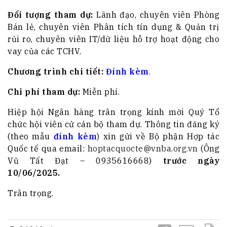
Đối tượng tham dự:
Lãnh đạo, chuyên viên Phòng
Bán lẻ, chuyên viên Phân tích tín dụng & Quản trị
rủi ro, chuyên viên IT/dữ liệu hỗ trợ hoạt động cho
vay của các TCHV.
Chương trình chi tiết:
Đính kèm
.
Chi phí tham dự:
Miễn phí.
Hiệp hội Ngân hàng trân trọng kính mời Quý Tổ
chức hội viên cử cán bộ tham dự. Thông tin đăng ký
(theo mẫu
đính kèm
) xin gửi về Bộ phận Hợp tác
Quốc tế qua email:
hoptacquocte@vnba.org.vn
(Ông
Vũ Tất Đạt – 0935616668)
trước ngày
10/06/202
5
.
Trân trọng.