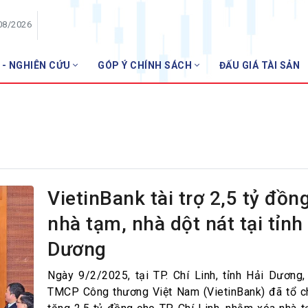
08/2026
 - NGHIÊN CỨU
GÓP Ý CHÍNH SÁCH
ĐẤU GIÁ TÀI SẢN
HỘI VIÊN
Danh sách hội viên
Gia nhập VNBA
 VNBA
 Tuần VNBA
VietinBank tài trợ 2,5 tỷ đồn
nhà tạm, nhà dột nát tại tỉnh
gân hàng
Dương
t
Ngày 9/2/2025, tại TP. Chí Linh, tỉnh Hải Dương
TMCP Công thương Việt Nam (VietinBank) đã tổ c