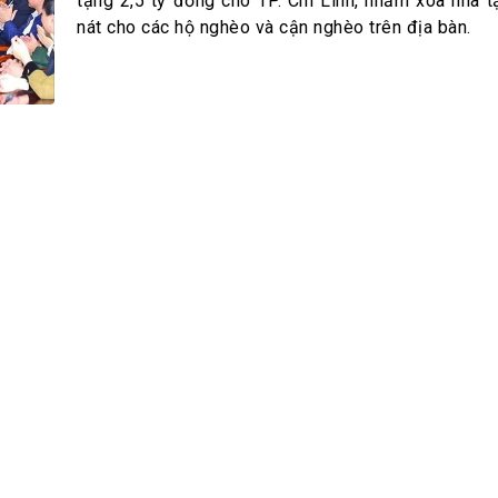
h Tiêu dùng
tặng 2,5 tỷ đồng cho TP. Chí Linh, nhằm xóa nhà t
nát cho các hộ nghèo và cận nghèo trên địa bàn.
tài sản
oán –Thẻ
 trị
iệc làm
 SẢN
TUYỂN DỤNG