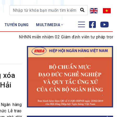
TUYỂN DỤNG
MULTIMEDIA
ĐÀO TẠO - NGHIÊN CỨU
NHNN miễn nhiệm 02 Giám định viên tư pháp trong lĩnh 
Nghiệp vụ - Chứng chỉ
Tập huấn
g xóa
 Hải
, Ngân hàng
hức Lễ trao