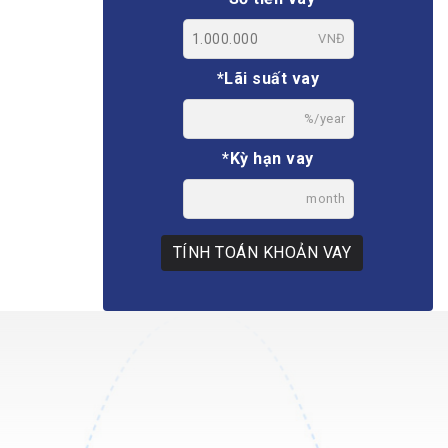
VNĐ
*Lãi suất vay
%/year
*Kỳ hạn vay
month
TÍNH TOÁN KHOẢN VAY