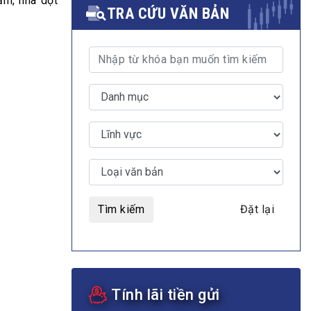
ạm, nhà dột
TRA CỨU VĂN BẢN
MULTIMEDIA
Video
E-magazines
Photos
Tìm kiếm
Đặt lại
Tính lãi tiền gửi