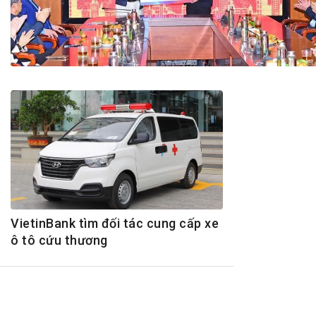
Tài chín
Bộ Chuẩn mực Đạo đức nghề nghiệp
Đấu giá 
Đối tác
Thanh t
Nhà quản
Cơ hội v
GÓP Ý CHÍNH SÁCH
ĐẤU GIÁ TÀI
Dự thảo luật
Tư vấn – Hỏi đáp
Tra cứu văn bản
VietinBank tìm đối tác cung cấp xe
ô tô cứu thương