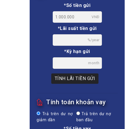
*Số tiền gửi
VNĐ
*Lãi suất tiền gửi
%/year
*Kỳ hạn gửi
month
TÍNH LÃI TIỀN GỬI
Tính toán khoản vay
Trả trên dư nợ
Trả trên dư nợ
giảm dần
ban đầu
*Số tiền vay