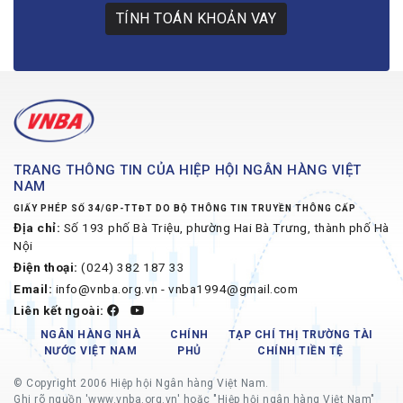
TÍNH TOÁN KHOẢN VAY
TRANG THÔNG TIN CỦA HIỆP HỘI NGÂN HÀNG VIỆT
NAM
GIẤY PHÉP SỐ 34/GP-TTĐT DO BỘ THÔNG TIN TRUYỀN THÔNG CẤP
Địa chỉ:
Số 193 phố Bà Triệu, phường Hai Bà Trưng, thành phố Hà
Nội
Điện thoại:
(024) 382 187 33
Email:
info@vnba.org.vn - vnba1994@gmail.com
Liên kết ngoài:
NGÂN HÀNG NHÀ
CHÍNH
TẠP CHÍ THỊ TRƯỜNG TÀI
NƯỚC VIỆT NAM
PHỦ
CHÍNH TIỀN TỆ
© Copyright 2006 Hiệp hội Ngân hàng Việt Nam.
Ghi rõ nguồn 'www.vnba.org.vn' hoặc "Hiệp hội ngân hàng Việt Nam"