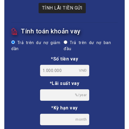
TÍNH LÃI TIỀN GỬI
Tính toán khoản vay
Trả trên dư nợ giảm
Trả trên dư nợ ban
dần
đầu
*Số tiền vay
VNĐ
*Lãi suất vay
%/year
*Kỳ hạn vay
month