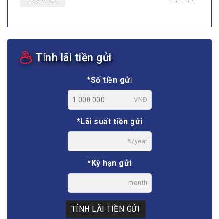
Tính lãi tiền gửi
*Số tiền gửi
VNĐ
*Lãi suất tiền gửi
%/year
*Kỳ hạn gửi
month
TÍNH LÃI TIỀN GỬI