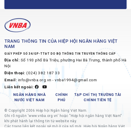
TRANG THÔNG TIN CỦA HIỆP HỘI NGÂN HÀNG VIỆT
NAM
GIẤY PHÉP SỐ 34/GP-TTĐT DO BỘ THÔNG TIN TRUYỀN THÔNG CẤP
Địa chỉ:
Số 193 phố Bà Triệu, phường Hai Bà Trưng, thành phố Hà
Nội
Điện thoại:
(024) 382 187 33
Email:
info@vnba.org.vn - vnba1994@gmail.com
Liên kết ngoài:
NGÂN HÀNG NHÀ
CHÍNH
TẠP CHÍ THỊ TRƯỜNG TÀI
NƯỚC VIỆT NAM
PHỦ
CHÍNH TIỀN TỆ
© Copyright 2006 Hiệp hội Ngân hàng Việt Nam.
Ghi rõ nguồn 'www.vnba.org.vn' hoặc "Hiệp hội ngân hàng Việt Nam"
khi phát hành lại thông tin từ website này.
Các trang liên kết ngoài sẽ mở ở cửa sổ mới, Hiệp hội Ngân hàng Việt