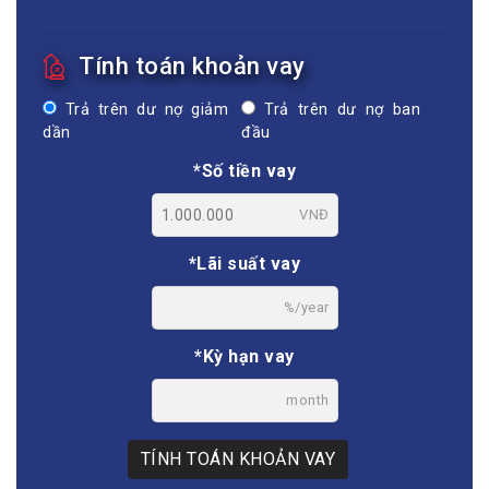
Tính toán khoản vay
Trả trên dư nợ giảm
Trả trên dư nợ ban
dần
đầu
*Số tiền vay
VNĐ
*Lãi suất vay
%/year
*Kỳ hạn vay
month
TÍNH TOÁN KHOẢN VAY