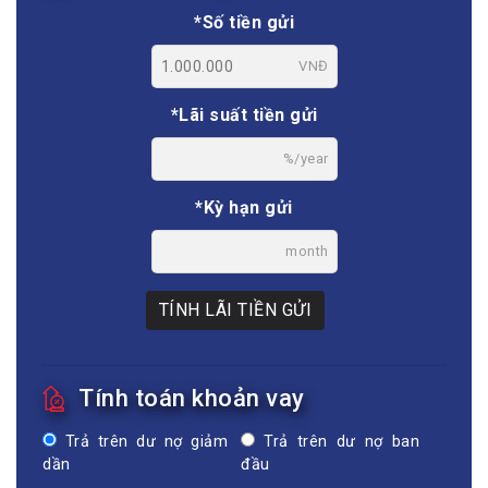
*Số tiền gửi
VNĐ
*Lãi suất tiền gửi
%/year
*Kỳ hạn gửi
month
TÍNH LÃI TIỀN GỬI
Tính toán khoản vay
Trả trên dư nợ giảm
Trả trên dư nợ ban
dần
đầu