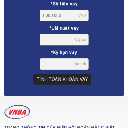
*Số tiền vay
VNĐ
*Lãi suất vay
%/year
*Kỳ hạn vay
month
TÍNH TOÁN KHOẢN VAY
TRANG THÔNG TIN CỦA HIỆP HỘI NGÂN HÀNG VIỆT