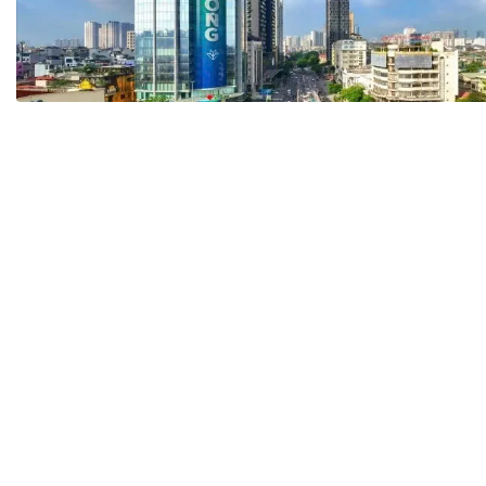
Tài chín
Bộ Chuẩn mực Đạo đức nghề nghiệp
Đấu giá 
Đối tác
Thanh t
Nhà quản
Cơ hội v
GÓP Ý CHÍNH SÁCH
ĐẤU GIÁ TÀI
Dự thảo luật
Tư vấn – Hỏi đáp
Tra cứu văn bản