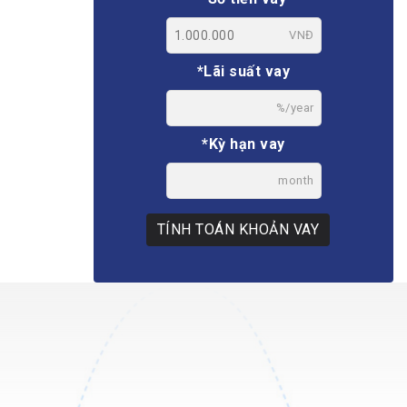
VNĐ
*Lãi suất vay
%/year
*Kỳ hạn vay
month
TÍNH TOÁN KHOẢN VAY