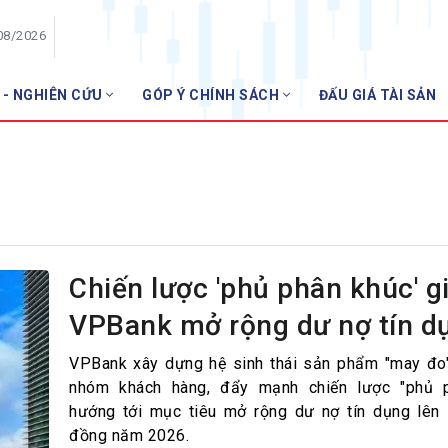
08/2026
 - NGHIÊN CỨU
GÓP Ý CHÍNH SÁCH
ĐẤU GIÁ TÀI SẢN
HỘI VIÊN
Danh sách hội viên
Gia nhập VNBA
 VNBA
 Tuần VNBA
Chiến lược 'phủ phân khúc' g
VPBank mở rộng dư nợ tín d
gân hàng
t
VPBank xây dựng hệ sinh thái sản phẩm "may đo
nhóm khách hàng, đẩy mạnh chiến lược "phủ p
hướng tới mục tiêu mở rộng dư nợ tín dụng lên 1
đồng năm 2026.