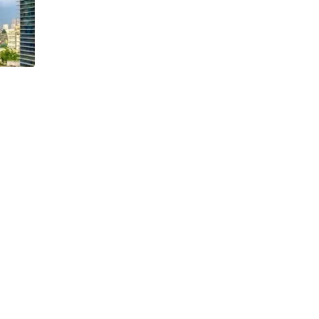
h Tiêu dùng
tài sản
oán –Thẻ
 trị
iệc làm
 SẢN
TUYỂN DỤNG