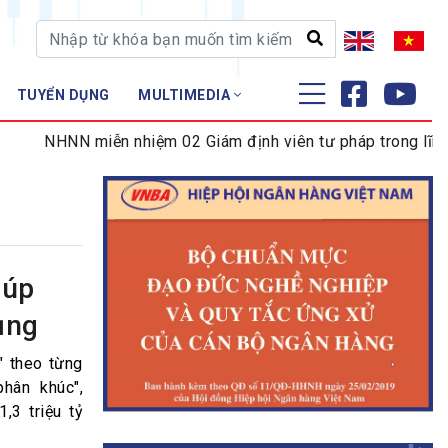
TUYỂN DỤNG
MULTIMEDIA
ĐÀO TẠO - NGHIÊN CỨU
NHNN miễn nhiệm 02 Giám định viên tư pháp trong lĩnh vực
Nghiệp vụ - Chứng chỉ
Tập huấn
iúp
ụng
" theo từng
hân khúc",
,3 triệu tỷ