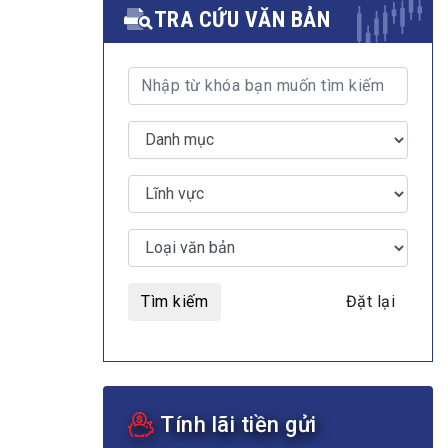
TRA CỨU VĂN BẢN
MULTIMEDIA
Video
E-magazines
Photos
Tìm kiếm
Đặt lại
Tính lãi tiền gửi