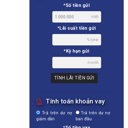
*Số tiền gửi
VNĐ
*Lãi suất tiền gửi
%/year
*Kỳ hạn gửi
month
TÍNH LÃI TIỀN GỬI
Tính toán khoản vay
Trả trên dư nợ
Trả trên dư nợ
giảm dần
ban đầu
*Số tiền vay