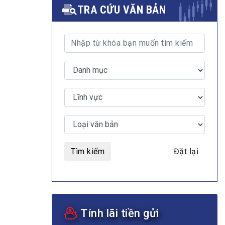
TRA CỨU VĂN BẢN
MULTIMEDIA
Video
E-magazines
Photos
Tìm kiếm
Đặt lại
Tính lãi tiền gửi