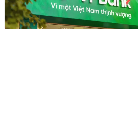
Tài chín
Bộ Chuẩn mực Đạo đức nghề nghiệp
Đấu giá 
Đối tác
Thanh t
Nhà quản
Cơ hội v
GÓP Ý CHÍNH SÁCH
ĐẤU GIÁ TÀI
Dự thảo luật
Tư vấn – Hỏi đáp
Tra cứu văn bản