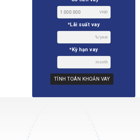
VNĐ
*Lãi suất vay
%/year
*Kỳ hạn vay
month
TÍNH TOÁN KHOẢN VAY