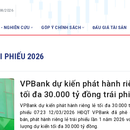
08/2026
 - NGHIÊN CỨU
GÓP Ý CHÍNH SÁCH
ĐẤU GIÁ TÀI SẢN
HỘI VIÊN
Danh sách hội viên
 PHIẾU 2026
Gia nhập VNBA
 VNBA
 Tuần VNBA
VPBank dự kiến phát hành ri
tối đa 30.000 tỷ đồng trái ph
gân hàng
t
VPBank dự kiến phát hành riêng lẻ tối đa 30.000 t
phiếu 07:23 12/03/2026 HĐQT VPBank đã phê 
bán, phát hành riêng lẻ trái phiếu lần 1 năm 2026 v
lượng dự kiến tối đa 30.000 tỷ đồng.