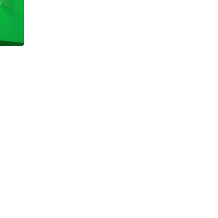
h Tiêu dùng
tài sản
oán –Thẻ
 trị
iệc làm
 SẢN
TUYỂN DỤNG