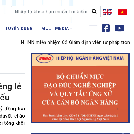
TUYỂN DỤNG
MULTIMEDIA
ĐÀO TẠO - NGHIÊN CỨU
NHNN miễn nhiệm 02 Giám định viên tư pháp trong lĩnh 
Nghiệp vụ - Chứng chỉ
Tập huấn
êng lẻ
iếu
ỷ đồng trái
duyệt chào
ới tổng khối