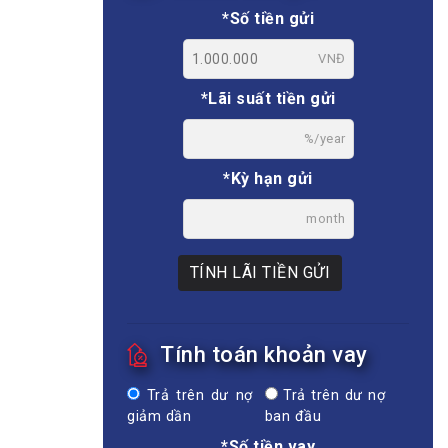
*Số tiền gửi
VNĐ
*Lãi suất tiền gửi
%/year
*Kỳ hạn gửi
month
TÍNH LÃI TIỀN GỬI
Tính toán khoản vay
Trả trên dư nợ
Trả trên dư nợ
giảm dần
ban đầu
*Số tiền vay