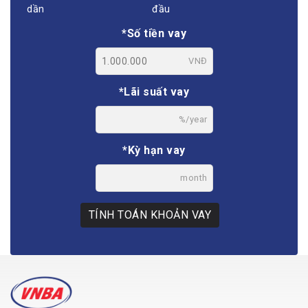
dần
đầu
*Số tiền vay
VNĐ
*Lãi suất vay
%/year
*Kỳ hạn vay
month
TÍNH TOÁN KHOẢN VAY