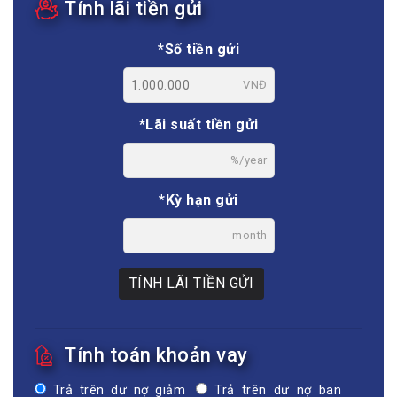
Tính lãi tiền gửi
*Số tiền gửi
VNĐ
*Lãi suất tiền gửi
%/year
*Kỳ hạn gửi
month
TÍNH LÃI TIỀN GỬI
Tính toán khoản vay
Trả trên dư nợ giảm
Trả trên dư nợ ban