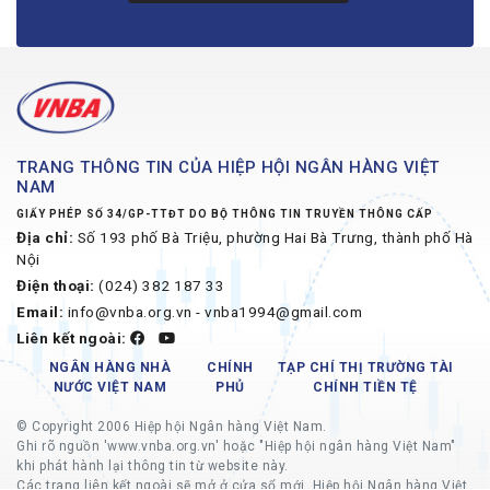
TRANG THÔNG TIN CỦA HIỆP HỘI NGÂN HÀNG VIỆT
NAM
GIẤY PHÉP SỐ 34/GP-TTĐT DO BỘ THÔNG TIN TRUYỀN THÔNG CẤP
Địa chỉ:
Số 193 phố Bà Triệu, phường Hai Bà Trưng, thành phố Hà
Nội
Điện thoại:
(024) 382 187 33
Email:
info@vnba.org.vn - vnba1994@gmail.com
Liên kết ngoài:
NGÂN HÀNG NHÀ
CHÍNH
TẠP CHÍ THỊ TRƯỜNG TÀI
NƯỚC VIỆT NAM
PHỦ
CHÍNH TIỀN TỆ
© Copyright 2006 Hiệp hội Ngân hàng Việt Nam.
Ghi rõ nguồn 'www.vnba.org.vn' hoặc "Hiệp hội ngân hàng Việt Nam"
khi phát hành lại thông tin từ website này.
Các trang liên kết ngoài sẽ mở ở cửa sổ mới, Hiệp hội Ngân hàng Việt