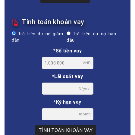
Tính toán khoản vay
Trả trên dư nợ giảm
Trả trên dư nợ ban
dần
đầu
*Số tiền vay
VNĐ
*Lãi suất vay
%/year
*Kỳ hạn vay
month
TÍNH TOÁN KHOẢN VAY