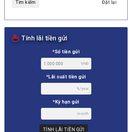
Tìm kiếm
Đặt lại
Tính lãi tiền gửi
*Số tiền gửi
VNĐ
*Lãi suất tiền gửi
%/year
*Kỳ hạn gửi
month
TÍNH LÃI TIỀN GỬI