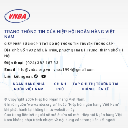
TRANG THÔNG TIN CỦA HIỆP HỘI NGÂN HÀNG VIỆT
NAM
GIẤY PHÉP SỐ 34/GP-TTĐT DO BỘ THÔNG TIN TRUYỀN THÔNG CẤP
Địa chỉ:
Số 193 phố Bà Triệu, phường Hai Bà Trưng, thành phố Hà
Nội
Điện thoại:
(024) 382 187 33
Email:
info@vnba.org.vn - vnba1994@gmail.com
Liên kết ngoài:
NGÂN HÀNG NHÀ
CHÍNH
TẠP CHÍ THỊ TRƯỜNG TÀI
NƯỚC VIỆT NAM
PHỦ
CHÍNH TIỀN TỆ
© Copyright 2006 Hiệp hội Ngân hàng Việt Nam.
Ghi rõ nguồn 'www.vnba.org.vn' hoặc "Hiệp hội ngân hàng Việt Nam"
khi phát hành lại thông tin từ website này.
Các trang liên kết ngoài sẽ mở ở cửa sổ mới, Hiệp hội Ngân hàng Việt
Nam không chịu trách nhiệm về nội dung các trang liên kết ngoài.