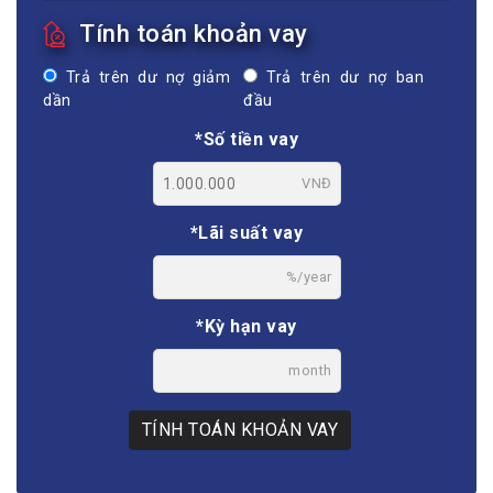
Tính toán khoản vay
Trả trên dư nợ giảm
Trả trên dư nợ ban
dần
đầu
*Số tiền vay
VNĐ
*Lãi suất vay
%/year
*Kỳ hạn vay
month
TÍNH TOÁN KHOẢN VAY