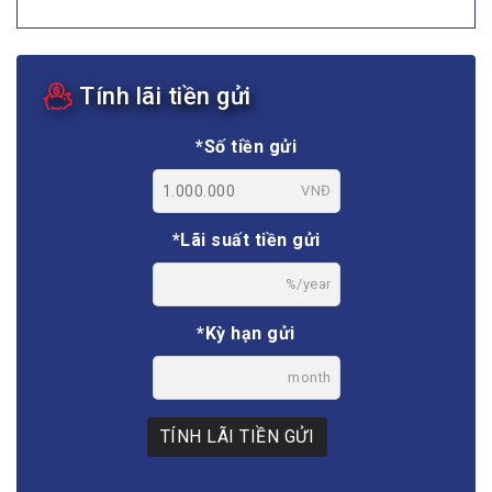
Tính lãi tiền gửi
*Số tiền gửi
VNĐ
*Lãi suất tiền gửi
%/year
*Kỳ hạn gửi
month
TÍNH LÃI TIỀN GỬI