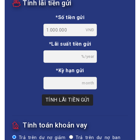
Tính lãi tiền gửi
*Số tiền gửi
VNĐ
*Lãi suất tiền gửi
%/year
*Kỳ hạn gửi
month
TÍNH LÃI TIỀN GỬI
Tính toán khoản vay
Trả trên dư nợ giảm
Trả trên dư nợ ban