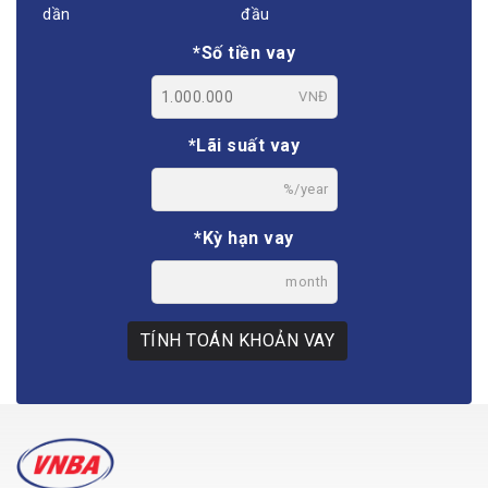
dần
đầu
*Số tiền vay
VNĐ
*Lãi suất vay
%/year
*Kỳ hạn vay
month
TÍNH TOÁN KHOẢN VAY