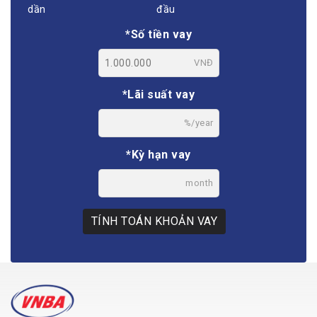
dần
đầu
*Số tiền vay
VNĐ
*Lãi suất vay
%/year
*Kỳ hạn vay
month
TÍNH TOÁN KHOẢN VAY