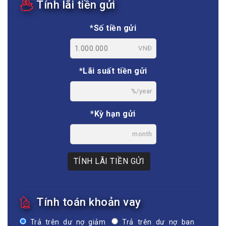
Tính lãi tiền gửi
*Số tiền gửi
VNĐ
*Lãi suất tiền gửi
%/year
*Kỳ hạn gửi
month
TÍNH LÃI TIỀN GỬI
Tính toán khoản vay
Trả trên dư nợ giảm
Trả trên dư nợ ban