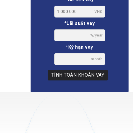
VNĐ
*Lãi suất vay
%/year
*Kỳ hạn vay
month
TÍNH TOÁN KHOẢN VAY