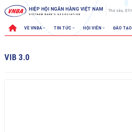
HIỆP HỘI NGÂN HÀNG VIỆT NAM
Thứ sáu, 07
VIETNAM BANK'S ASSOCIATION
VỀ VNBA
TIN TỨC
HỘI VIÊN
ĐÀO TẠO
Về VNBA
TIN TỨC
Cơ cấu tổ chức
Tin Hiệp hội
VIB 3.0
Sơ đồ tổ chức
Sự kiện
Hội đồng Hiệp hội
30 năm
Thường trực Hiệp hội
Bản tin
Cơ quan Thường trực
Tin Hội viên
Điều lệ
Tin ngành n
Lịch sử phát triển
Topic nổi bậ
VNBA các thời kỳ
Đào tạo
Fintech
Thành tích – Giải thưởng