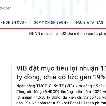
/08/2026
 - NGHIÊN CỨU
GÓP Ý CHÍNH SÁCH
ĐẤU GIÁ TÀI SẢN
HỘI VIÊN
NHNN miễn nhiệm 02 Giám định viên tư pháp tro
Danh sách hội viên
Gia nhập VNBA
 VNBA
 Tuần VNBA
VIB đặt mục tiêu lợi nhuận 1
tỷ đồng, chia cổ tức gần 19%
gân hàng
t
Ngân hàng TMCP Quốc Tế (VIB) vừa công bố tài l
đồng cổ đông (ĐHĐCĐ) thường niên năm 2026 vớ
lợi nhuận 11.550 tỷ đồng, dự kiến chi trả cổ tức vớ
gần 19% và hoàn tất triển khai Basel III theo phươ