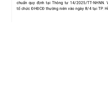
h Tiêu dùng
chuẩn quy định tại Thông tư 14/2025/TT-NHNN. 
tài sản
tổ chức ĐHĐCĐ thường niên vào ngày 8/4 tại TP. H
oán –Thẻ
 trị
iệc làm
 SẢN
TUYỂN DỤNG