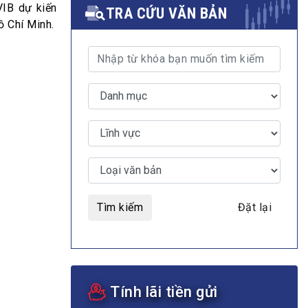
VIB dự kiến
TRA CỨU VĂN BẢN
ồ Chí Minh.
MULTIMEDIA
Video
E-magazines
Photos
Tìm kiếm
Đặt lại
Tính lãi tiền gửi