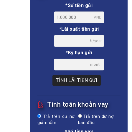
*Số tiền gửi
VNĐ
*Lãi suất tiền gửi
%/year
*Kỳ hạn gửi
month
TÍNH LÃI TIỀN GỬI
Tính toán khoản vay
Trả trên dư nợ
Trả trên dư nợ
giảm dần
ban đầu
*Số tiền vay