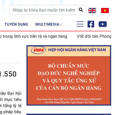
TUYỂN DỤNG
MULTIMEDIA
ĐÀO TẠO - NGHIÊN CỨU
ng lĩnh vực tiền tệ và ngân hàng
VIB đổi tên Phòng gia
Nghiệp vụ - Chứng chỉ
Tập huấn
1.550
iệu Đại hội
i mục tiêu
i tổng tỷ lệ
ng pháp tiêu