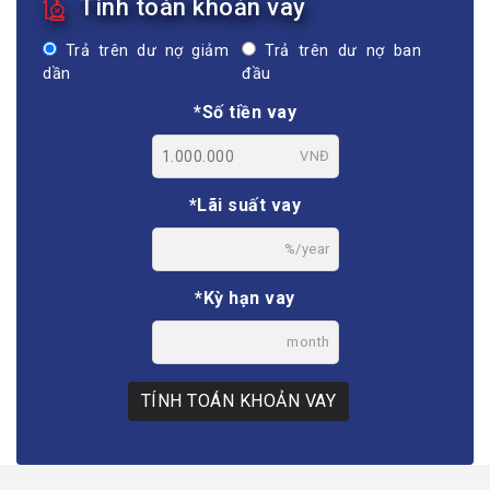
Tính toán khoản vay
Trả trên dư nợ giảm
Trả trên dư nợ ban
dần
đầu
*Số tiền vay
VNĐ
*Lãi suất vay
%/year
*Kỳ hạn vay
month
TÍNH TOÁN KHOẢN VAY