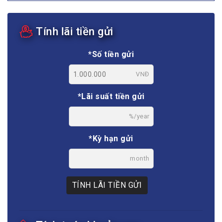
Tính lãi tiền gửi
*Số tiền gửi
VNĐ
*Lãi suất tiền gửi
%/year
*Kỳ hạn gửi
month
TÍNH LÃI TIỀN GỬI