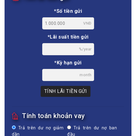
*Số tiền gửi
VNĐ
*Lãi suất tiền gửi
%/year
*Kỳ hạn gửi
month
TÍNH LÃI TIỀN GỬI
Tính toán khoản vay
Trả trên dư nợ giảm
Trả trên dư nợ ban
dần
đầu