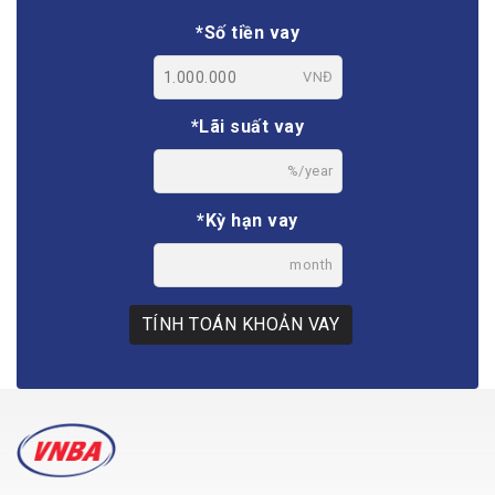
*Số tiền vay
VNĐ
*Lãi suất vay
%/year
*Kỳ hạn vay
month
TÍNH TOÁN KHOẢN VAY