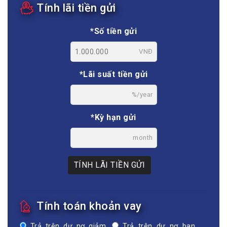
Tính lãi tiền gửi
*Số tiền gửi
VNĐ
*Lãi suất tiền gửi
%/year
*Kỳ hạn gửi
month
TÍNH LÃI TIỀN GỬI
Tính toán khoản vay
Trả trên dư nợ giảm
Trả trên dư nợ ban