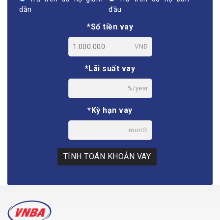
dần
đầu
*Số tiền vay
VNĐ
*Lãi suất vay
%/year
*Kỳ hạn vay
month
TÍNH TOÁN KHOẢN VAY