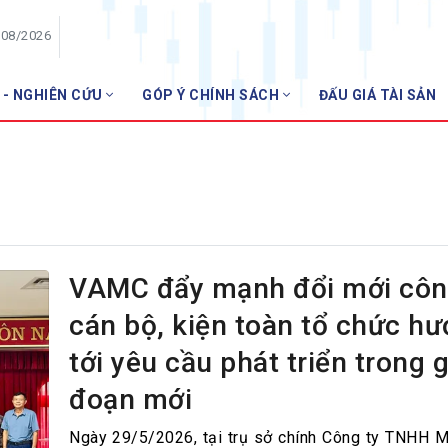
/08/2026
 - NGHIÊN CỨU
GÓP Ý CHÍNH SÁCH
ĐẤU GIÁ TÀI SẢN
HỘI VIÊN
Danh sách hội viên
Gia nhập VNBA
 VNBA
 Tuần VNBA
VAMC đẩy mạnh đổi mới côn
cán bộ, kiện toàn tổ chức h
gân hàng
tới yêu cầu phát triển trong g
t
đoạn mới
Ngày 29/5/2026, tại trụ sở chính Công ty TNHH 