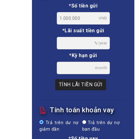
*Số tiền gửi
VNĐ
*Lãi suất tiền gửi
%/year
*Kỳ hạn gửi
month
TÍNH LÃI TIỀN GỬI
Tính toán khoản vay
Trả trên dư nợ
Trả trên dư nợ
giảm dần
ban đầu
*Số tiền vay