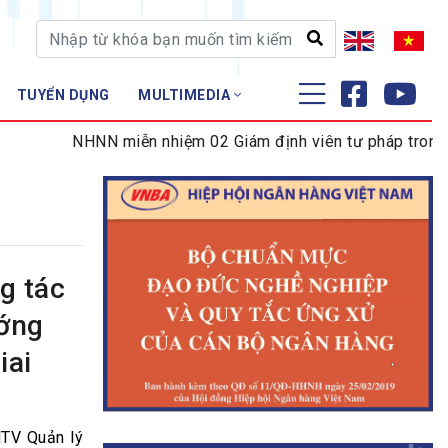
TUYỂN DỤNG
MULTIMEDIA
ĐÀO TẠO - NGHIÊN CỨU
NHNN miễn nhiệm 02 Giám định viên tư pháp trong lĩnh 
Nghiệp vụ - Chứng chỉ
Tập huấn
g tác
ướng
iai
MTV Quản lý