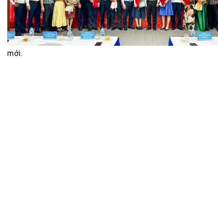
Tài chín
Bộ Chuẩn mực Đạo đức nghề nghiệp
Đấu giá 
Đối tác
Thanh t
Nhà quản
mới.
Cơ hội v
GÓP Ý CHÍNH SÁCH
ĐẤU GIÁ TÀI
Dự thảo luật
Tư vấn – Hỏi đáp
Tra cứu văn bản