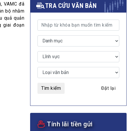
C), VAMC đã
TRA CỨU VĂN BẢN
cán bộ nhằm
ệu quả quản
g giai đoạn
MULTIMEDIA
Video
E-magazines
Photos
Tìm kiếm
Đặt lại
Tính lãi tiền gửi