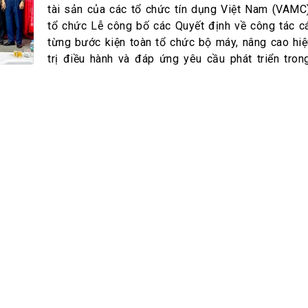
h Tiêu dùng
tài sản của các tổ chức tín dụng Việt Nam (VAM
tài sản
tổ chức Lễ công bố các Quyết định về công tác 
từng bước kiện toàn tổ chức bộ máy, nâng cao hi
oán –Thẻ
trị điều hành và đáp ứng yêu cầu phát triển tron
 trị
iệc làm
 SẢN
TUYỂN DỤNG