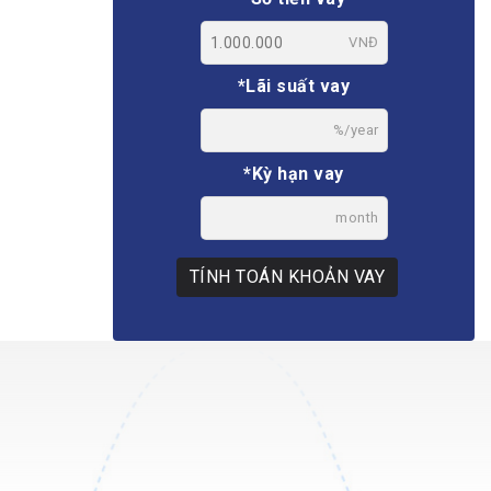
VNĐ
*Lãi suất vay
%/year
*Kỳ hạn vay
month
TÍNH TOÁN KHOẢN VAY