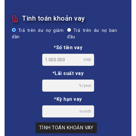
Tính toán khoản vay
Trả trên dư nợ giảm
Trả trên dư nợ ban
dần
đầu
*Số tiền vay
VNĐ
*Lãi suất vay
%/year
*Kỳ hạn vay
month
TÍNH TOÁN KHOẢN VAY