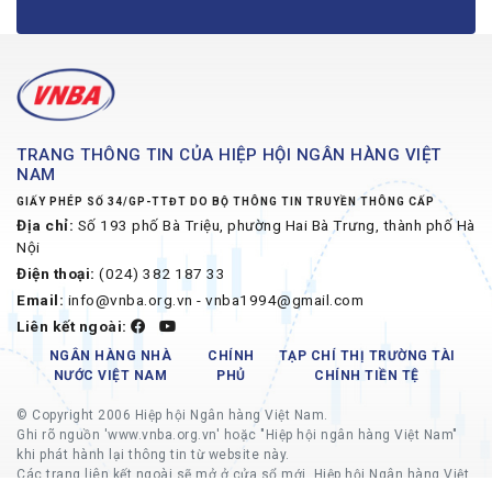
TRANG THÔNG TIN CỦA HIỆP HỘI NGÂN HÀNG VIỆT
NAM
GIẤY PHÉP SỐ 34/GP-TTĐT DO BỘ THÔNG TIN TRUYỀN THÔNG CẤP
Địa chỉ:
Số 193 phố Bà Triệu, phường Hai Bà Trưng, thành phố Hà
Nội
Điện thoại:
(024) 382 187 33
Email:
info@vnba.org.vn - vnba1994@gmail.com
Liên kết ngoài:
NGÂN HÀNG NHÀ
CHÍNH
TẠP CHÍ THỊ TRƯỜNG TÀI
NƯỚC VIỆT NAM
PHỦ
CHÍNH TIỀN TỆ
© Copyright 2006 Hiệp hội Ngân hàng Việt Nam.
Ghi rõ nguồn 'www.vnba.org.vn' hoặc "Hiệp hội ngân hàng Việt Nam"
khi phát hành lại thông tin từ website này.
Các trang liên kết ngoài sẽ mở ở cửa sổ mới, Hiệp hội Ngân hàng Việt