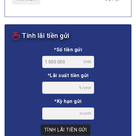
Tính lãi tiền gửi
*Số tiền gửi
VNĐ
*Lãi suất tiền gửi
%/year
*Kỳ hạn gửi
month
TÍNH LÃI TIỀN GỬI